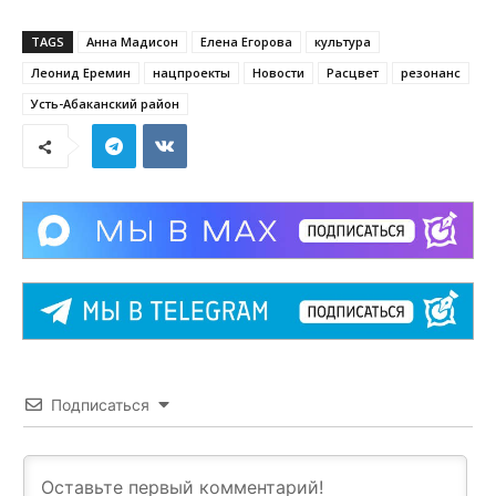
TAGS
Анна Мадисон
Елена Егорова
культура
Леонид Еремин
нацпроекты
Новости
Расцвет
резонанс
Усть-Абаканский район
Подписаться