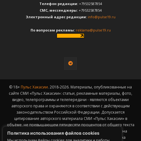
Телефон редакции:
+79532587854
CМС, мессенджеры:
+79532587854
Электронный адрес редакции:
info@pulse19.ru
По вопросам рекламы:
reklama@pulse19.ru
© 18+
Пульс Хакасии
. 2018-2026. Материалы, опубликованные на
сайте СМИ «Пульс Хакасии»: статьи, рекламные материалы, фото,
видео, телепрограммы и телепередачи - являются объектами
авторского права и охраняются в соответствии с действующим
законодательством Российской Федерации. Допускается
цитирование авторского материала СМИ «Пульс Хакасии» в
объёме, не превышающем пятидесяти процентов от общего текста
публикации с обязательным размещением гиперссылки на
Политика использования файлов cookies
страницу заимствования материала. Гиперссылка должна
Мы используем файлы cookies для аналитики и работы