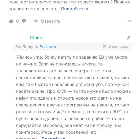
куча, вот интересно ответы кто-то даст людям ? Почему
правительство делает
…
Подробнее »
0
Ответить
Шпиц
Reply to
Евгения
2 лет назад
Уймись уже, бочку катить по заданию ЕВ ума много
не нужно. Если не понимаешь ничего, то
транслировать это на весь интернет не стоит,
насмотрелись на вас, невменяшек, на сходе, только
вам там быстро население рот заткнуло, потому как
несёте ахине! Про клуб — то что нужно было сносить
нафиг это здание и строить новое это факт, но на
новое денег в рамках программы не давали, только
ремонт, поэтому и идёт ремонт, а по сути на 90% это
будет новое здание. Полномочия в район — то что
передаётся Егоровой, всё идёт как в прорву. Вы
поинтересуйтесь у тех поселений что
передали
…
Подробнее »