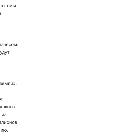
, что мы
н
изнесом.
удут
 земли».
ют
убежных
 из
ллионов
цию.