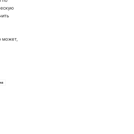
н по
ческую
чить
о может,
ия