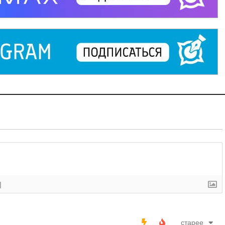
]
старее