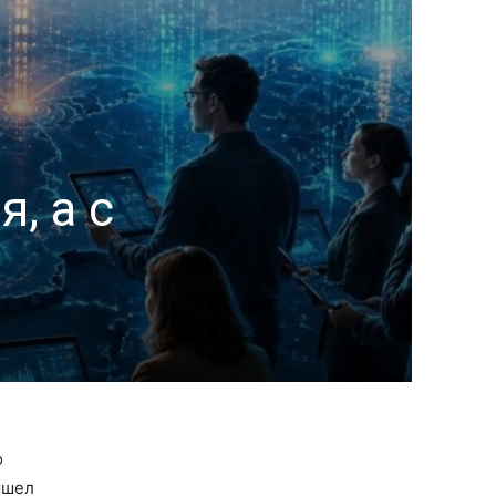
, а с
о
ышел