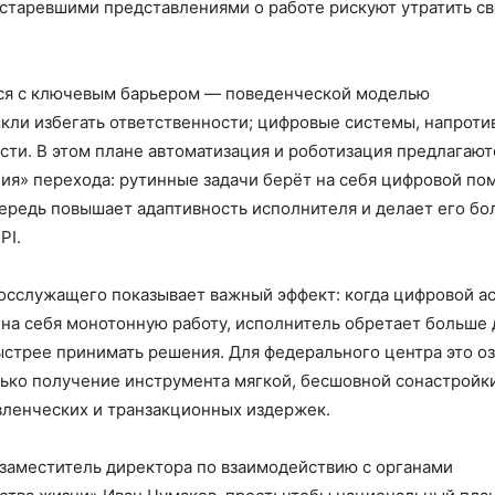
устаревшими представлениями о работе рискуют утратить с
тся с ключевым барьером — поведенческой моделью
кли избегать ответственности; цифровые системы, напротив
ти. В этом плане автоматизация и роботизация предлагают
ения» перехода: рутинные задачи берёт на себя цифровой по
чередь повышает адаптивность исполнителя и делает его бо
PI.
осслужащего показывает важный эффект: когда цифровой а
 на себя монотонную работу, исполнитель обретает больше
ыстрее принимать решения. Для федерального центра это о
лько получение инструмента мягкой, бесшовной сонастройк
вленческих и транзакционных издержек.
, заместитель директора по взаимодействию с органами