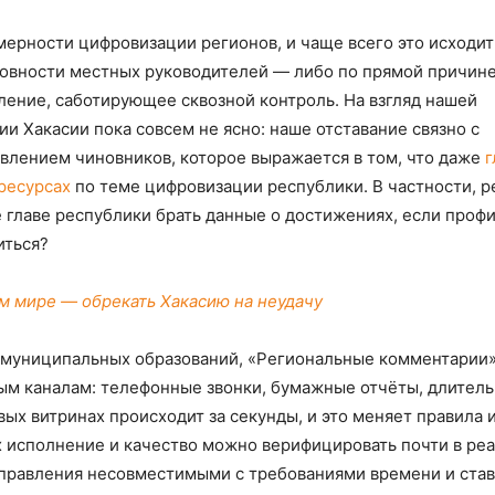
ерности цифровизации регионов, и чаще всего это исходит
отовности местных руководителей — либо по прямой причин
ление, саботирующее сквозной контроль. На взгляд нашей
и Хакасии пока совсем не ясно: наше отставание связно с
влением чиновников, которое выражается в том, что даже
г
ресурсах
по теме цифровизации республики. В частности, р
де главе республики брать данные о достижениях, если проф
иться?
м мире — обрекать Хакасию на неудачу
и муниципальных образований, «Региональные комментарии
ым каналам: телефонные звонки, бумажные отчёты, длител
ых витринах происходит за секунды, и это меняет правила 
х исполнение и качество можно верифицировать почти в ре
управления несовместимыми с требованиями времени и став