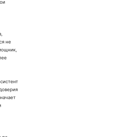
вои
,
ся не
мощник,
лее
ссистент
 доверия
значает
и