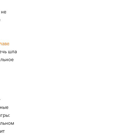
 не
е
лаве
ечь шла
ильное
»
ьные
игры:
альном
ит