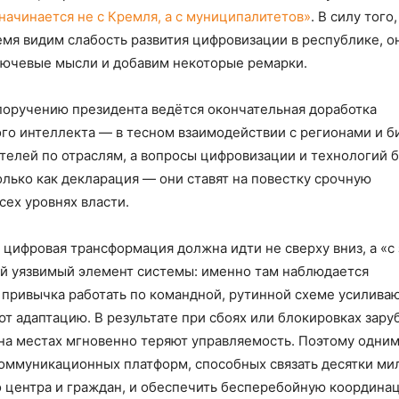
начинается не с Кремля, а с муниципалитетов»
. В силу того
емя видим слабость развития цифровизации в республике, о
лючевые мысли и добавим некоторые ремарки.
поручению президента ведётся окончательная доработка
го интеллекта — в тесном взаимодействии с регионами и б
елей по отраслям, а вопросы цифровизации и технологий б
лько как декларация — они ставят на повестку срочную
ех уровнях власти.
 цифровая трансформация должна идти не сверху вниз, а «с
й уязвимый элемент системы: именно там наблюдается
привычка работать по командной, рутинной схеме усилива
т адаптацию. В результате при сбоях или блокировках зар
на местах мгновенно теряют управляемость. Поэтому одним
коммуникационных платформ, способных связать десятки ми
о центра и граждан, и обеспечить бесперебойную координа