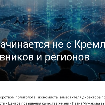
чинается не с Кремля
вников и регионов
орством политолога, экономиста, заместителя директора п
сти «Центра повышения качества жизни» Ивана Чумакова в