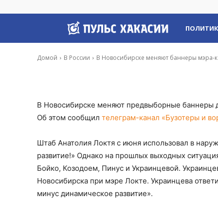
коммуниста из-з
Пульс
ПОЛИТИ
-
Владимир Данилов
2 Сен, 2019 12:58
Хакасии
Домой
В России
В Новосибирске меняют баннеры мэра-ко
В Новосибирске меняют предвыборные баннеры д
Об этом сообщил
телеграм-канал «Бузотеры и во
Штаб Анатолия Локтя с июня использовал в нару
развитие!» Однако на прошлых выходных ситуаци
Бойко, Козодоем, Пинус и Украинцевой. Украинце
Новосибирска при мэре Локте. Украинцева ответи
минус динамическое развитие».