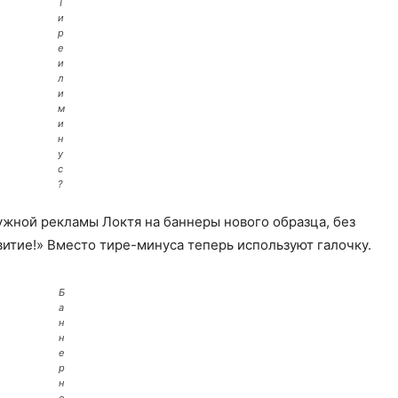
Т
и
р
е
и
л
и
м
и
н
у
с
?
ужной рекламы Локтя на баннеры нового образца, без
витие!» Вместо тире-минуса теперь используют галочку.
Б
а
н
н
е
р
н