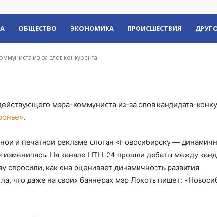
а слов конкурента
КА
ОБЩЕСТВО
ЭКОНОМИКА
ПРОИСШЕСТВИЯ
ДРУГО
ммуниста из-за слов конкурента
ействующего мэра-коммуниста из-за слов кандидата-конку
ронье»
.
жной и печатной рекламе слоган «Новосибирску — динамич
я изменилась. На канале НТН-24 прошли дебаты между кан
ву спросили, как она оценивает динамичность развития
ла, что даже на своих баннерах мэр Локоть пишет: «Новоси