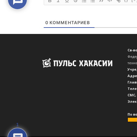
Св-в
Феде
техн
Учре
Адре
Глав
Теле
CМС,
Элек
По в
1