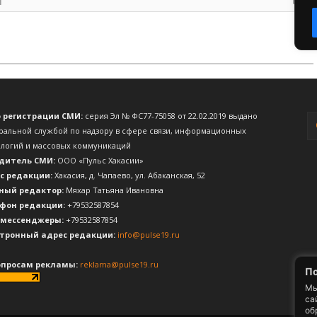
о регистрации СМИ:
серия Эл № ФС77-75058 от 22.02.2019 выдано
ральной службой по надзору в сфере связи, информационных
ологий и массовых коммуникаций
дитель СМИ:
ООО «Пульс Хакасии»
с редакции:
Хакасия, д. Чапаево, ул. Абаканская, 52
ный редактор:
Мяхар Татьяна Ивановна
фон редакции:
+79532587854
 мессенджеры:
+79532587854
тронный адрес редакции:
info@pulse19.ru
опросам рекламы:
reklama@pulse19.ru
По
Мы
са
об