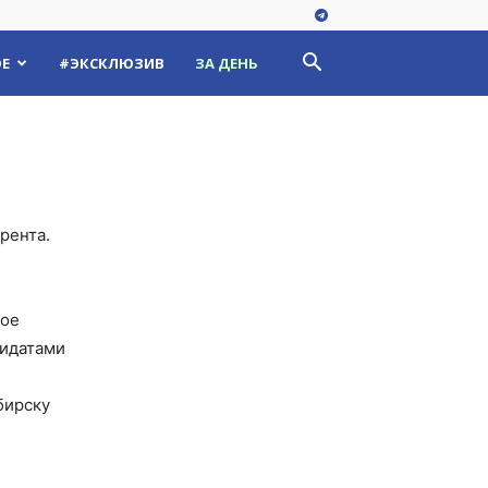
Е
#ЭКСКЛЮЗИВ
ЗА ДЕНЬ
рента.
ное
дидатами
бирску