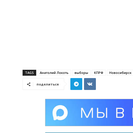
TAGS
Анатолий Локоть
выборы
КПРФ
Новосибирск
поделиться