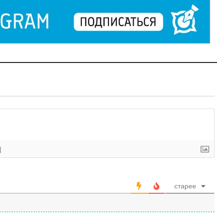
]
старее