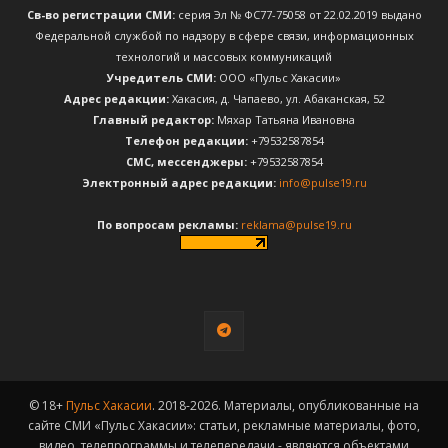
Св-во регистрации СМИ:
серия Эл № ФС77-75058 от 22.02.2019 выдано
Федеральной службой по надзору в сфере связи, информационных
технологий и массовых коммуникаций
Учредитель СМИ:
ООО «Пульс Хакасии»
Адрес редакции:
Хакасия, д. Чапаево, ул. Абаканская, 52
Главный редактор:
Мяхар Татьяна Ивановна
Телефон редакции:
+79532587854
CМС, мессенджеры:
+79532587854
Электронный адрес редакции:
info@pulse19.ru
По вопросам рекламы:
reklama@pulse19.ru
© 18+
Пульс Хакасии
. 2018-2026. Материалы, опубликованные на
сайте СМИ «Пульс Хакасии»: статьи, рекламные материалы, фото,
видео, телепрограммы и телепередачи - являются объектами