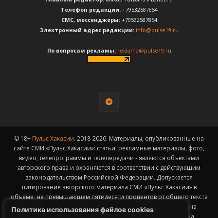
Телефон редакции:
+79532587854
CМС, мессенджеры:
+79532587854
Электронный адрес редакции:
info@pulse19.ru
По вопросам рекламы:
reklama@pulse19.ru
© 18+
Пульс Хакасии
. 2018-2026. Материалы, опубликованные на
сайте СМИ «Пульс Хакасии»: статьи, рекламные материалы, фото,
видео, телепрограммы и телепередачи - являются объектами
авторского права и охраняются в соответствии с действующим
законодательством Российской Федерации. Допускается
цитирование авторского материала СМИ «Пульс Хакасии» в
объёме, не превышающем пятидесяти процентов от общего текста
публикации с обязательным размещением гиперссылки на
Политика использования файлов cookies
страницу заимствования материала. Гиперссылка должна