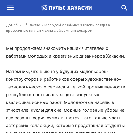
Молодой дизайнер Хакасии создала
прозрачные платья-чехлы с объемным
декором
-
Домой
Общество
Молодой дизайнер Хакасии создала
Ирина Гусева
20 Июл, 2019 10:15
прозрачные платья-чехлы с объемным декором
Мы продолжаем знакомить наших читателей с
работами молодых и креативных дизайнеров Хакасии.
Напомним, что в июне у будущих модельеров-
конструкторов и работников сферы художественно-
технологического сервиса и легкой промышленности
республики состоялась защита выпускных
квалификационных работ. Молодежные наряды в
этностиле, куклы для сна, модные головные уборы на
все сезоны, серия сумок в цветах – это только часть
авторских коллекций, которые представили студенты