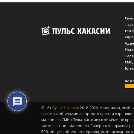
Св-в
Феде
техн
Учре
Адре
Глав
Теле
CМС,
Элек
По в
© 18+
Пульс Хакасии
. 2018-2026. Материалы, опубл
являются объектами авторского права и охраняют
материала СМИ «Пульс Хакасии» в объёме, не пре
заимствования материала. Гиперссылка должна ра
50% общего объема материала, опубликованного н