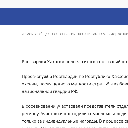
В Хакасии назв
-
Ирина Гусева
22 Мар, 2024 10:00
Домой
Общество
В Хакасии назвали самых метких росгв
Росгвардия Хакасии подвела итоги состязаний по
Пресс-служба Росгвардии по Республике Хакаси
охраны, посвященного меткости стрельбы из боев
национальной гвардии РФ.
В соревновании участвовали представители отде
региону. Участники проходили командные и индив
только за индивидуальные награды. В процессе о