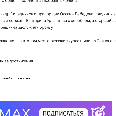
та общего количества набранных очков.
сандр Окладников и прапорщик Оксана Лебедева получили 
ов и сержант Екатерина Урванцева с серебром, а старший л
ерёшкина заслужили бронзу.
вления, на втором месте оказались участники из Саяногорс
ы за достижения.
стрельба
Хакасия