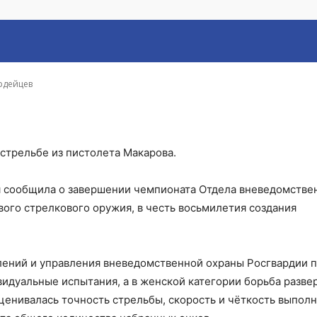
али самых метких рос
ардейцев
 стрельбе из пистолета Макарова.
я сообщила о завершении чемпионата Отдела вневедомстве
ого стрелкового оружия, в честь восьмилетия создания
лений и управления вневедомственной охраны Росгвардии 
идуальные испытания, а в женской категории борьба разве
ценивалась точность стрельбы, скорость и чёткость выпол