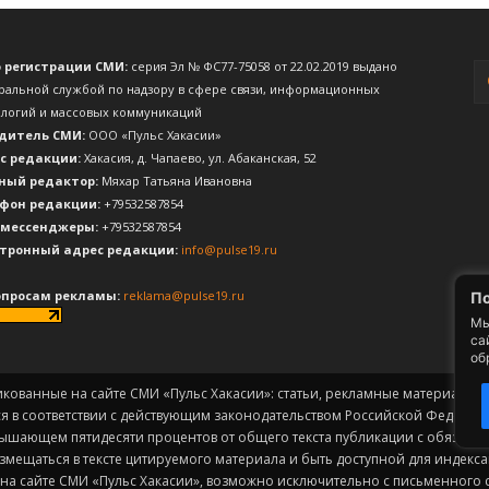
о регистрации СМИ:
серия Эл № ФС77-75058 от 22.02.2019 выдано
ральной службой по надзору в сфере связи, информационных
ологий и массовых коммуникаций
дитель СМИ:
ООО «Пульс Хакасии»
с редакции:
Хакасия, д. Чапаево, ул. Абаканская, 52
ный редактор:
Мяхар Татьяна Ивановна
фон редакции:
+79532587854
 мессенджеры:
+79532587854
тронный адрес редакции:
info@pulse19.ru
опросам рекламы:
reklama@pulse19.ru
По
Мы
са
об
икованные на сайте СМИ «Пульс Хакасии»: статьи, рекламные материалы, 
ся в соответствии с действующим законодательством Российской Федерац
вышающем пятидесяти процентов от общего текста публикации с обязат
змещаться в тексте цитируемого материала и быть доступной для индек
а сайте СМИ «Пульс Хакасии», возможно исключительно с письменного с