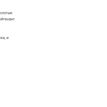
золотые
ейтенант
ка, и