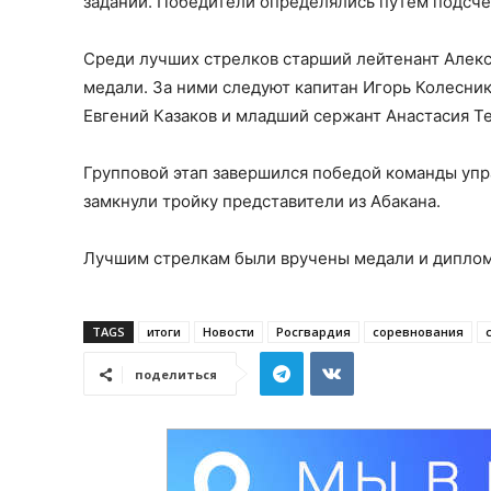
заданий. Победители определялись путём подсчё
Среди лучших стрелков старший лейтенант Алек
медали. За ними следуют капитан Игорь Колесник
Евгений Казаков и младший сержант Анастасия Т
Групповой этап завершился победой команды упра
замкнули тройку представители из Абакана.
Лучшим стрелкам были вручены медали и диплом
TAGS
итоги
Новости
Росгвардия
соревнования
поделиться