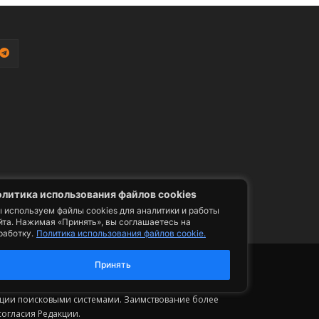
литика использования файлов cookies
 используем файлы cookies для аналитики и работы
йта. Нажимая «Принять», вы соглашаетесь на
работку.
Политика использования файлов cookie.
фото, видео, телепрограммы и телепередачи -
Принять
ии. Допускается цитирование авторского
ельным размещением гиперссылки на страницу
сации поисковыми системами. Заимствование более
огласия Редакции.