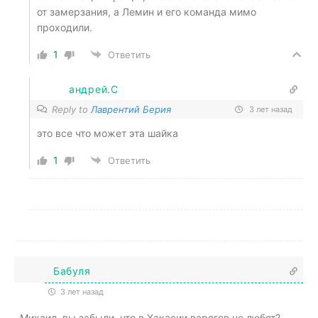
от замерзания, а Лемин и его команда мимо
проходили.
1
Ответить
андрей.С
Reply to
Лаврентий Берия
3 лет назад
это все что может эта шайка
1
Ответить
Бабуля
3 лет назад
Михаил, вы забыли, что в Хакасии варягов не любят?