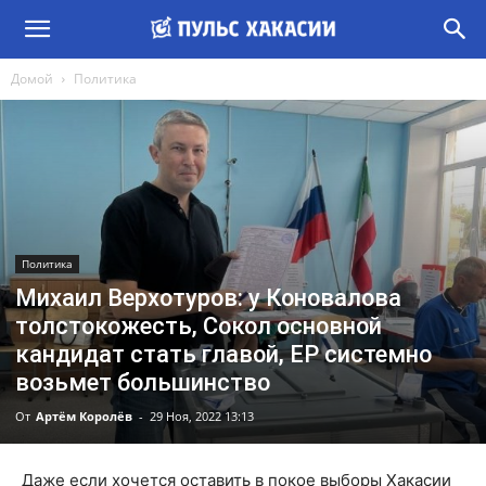
Домой
Политика
Политика
Михаил Верхотуров: у Коновалова
толстокожесть, Сокол основной
кандидат стать главой, ЕР системно
возьмет большинство
От
Артём Королёв
-
29 Ноя, 2022 13:13
Даже если хочется оставить в покое выборы Хакасии