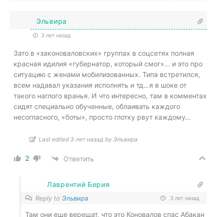
Эльвира
3 лет назад
Зато в «законоваловских» группах в соцсетях полная
красная идилия «губернатор, который смог»… и это про
ситуацию с женами мобилизованных. Типа встретился,
всем надавал указания исполнять и тд…я в шоке от
такого наглого вранья. И что интересно, там в комментах
сидят специально обученные, облаивать каждого
несогласного, «боты», просто глотку рвут каждому…
Last edited 3 лет назад by Эльвира
2
Ответить
Лаврентий Берия
Reply to
Эльвира
3 лет назад
Там они еще верещат, что это Коновалов спас Абакан