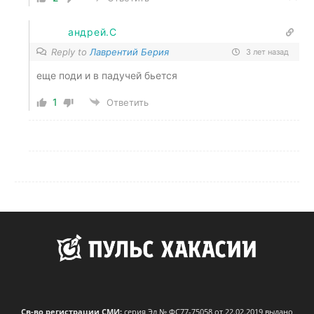
андрей.С
Reply to
Лаврентий Берия
3 лет назад
еще поди и в падучей бьется
1
Ответить
Св-во регистрации СМИ:
серия Эл № ФС77-75058 от 22.02.2019 выдано