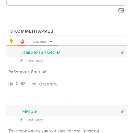
13
КОММЕНТАРИЕВ
старее
Лаврентий Берия
3 лет назад
Работайте, братья!
2
Ответить
Митрич
3 лет назад
Толсторожесть унего и уже толсто…опость!