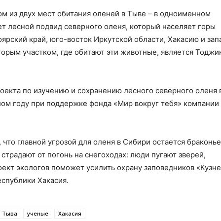
ом из двух мест обитания оленей в Тыве – в одноименном
ет лесной подвид северного оленя, который населяет горы
ярский край, юго-восток Иркутской области, Хакасию и зап
вторым участком, где обитают эти животные, является Тоджи
оекта по изучению и сохранению лесного северного оленя 
ом году при поддержке фонда «Мир вокруг тебя» компании 
то главной угрозой для оленя в Сибири остается браконье
страдают от погонь на снегоходах: люди пугают зверей,
оект экологов поможет усилить охрану заповедников «Кузн
еспублики Хакасия.
Тыва
ученые
Хакасия