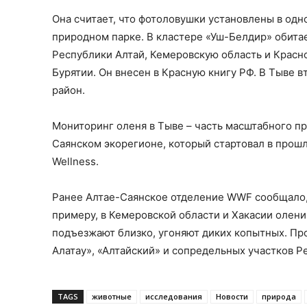
Она считает, что фотоловушки установлены в одн
природном парке. В кластере «Уш-Белдир» обита
Республики Алтай, Кемеровскую область и Красно
Бурятии. Он внесен в Красную книгу РФ. В Тыве 
район.
Мониторинг оленя в Тыве – часть масштабного пр
Саянском экорегионе, который стартовал в прошл
Wellness.
Ранее Алтае-Саянское отделение WWF сообщало, ч
примеру, в Кемеровской области и Хакасии олени 
подъезжают близко, угоняют диких копытных. Пр
Алатау», «Алтайский» и сопредельных участков Р
TAGS
животные
исследования
Новости
природа