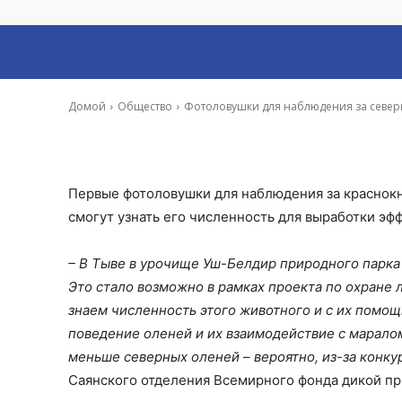
оленями впервы
-
Ирина Гусева
31 Окт, 2022 16:59
Домой
Общество
Фотоловушки для наблюдения за север
Первые фотоловушки для наблюдения за краснок
смогут узнать его численность для выработки эф
– В Тыве в урочище Уш-Белдир природного парка
Это стало возможно в рамках проекта по охране 
знаем численность этого животного и с их помо
поведение оленей и их взаимодействие с маралом
меньше северных оленей – вероятно, из-за конк
Саянского отделения Всемирного фонда дикой пр