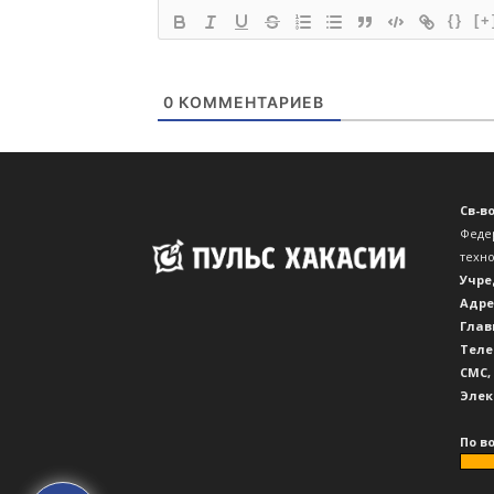
{}
[+
0
КОММЕНТАРИЕВ
Св-в
Феде
техн
Учре
Адре
Глав
Теле
CМС,
Элек
По в