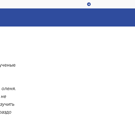
 ученые
 оленя.
 не
зучить
раздо