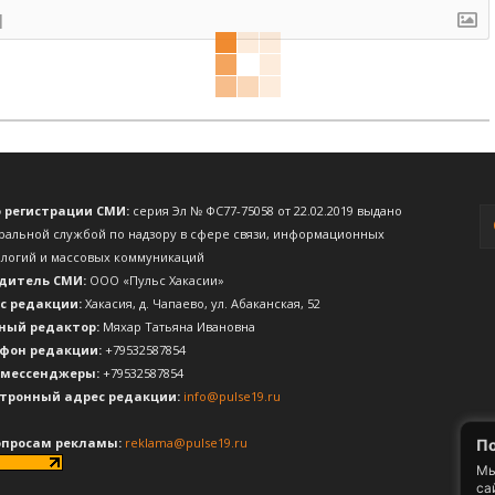
]
о регистрации СМИ:
серия Эл № ФС77-75058 от 22.02.2019 выдано
ральной службой по надзору в сфере связи, информационных
ологий и массовых коммуникаций
дитель СМИ:
ООО «Пульс Хакасии»
с редакции:
Хакасия, д. Чапаево, ул. Абаканская, 52
ный редактор:
Мяхар Татьяна Ивановна
фон редакции:
+79532587854
 мессенджеры:
+79532587854
тронный адрес редакции:
info@pulse19.ru
опросам рекламы:
reklama@pulse19.ru
По
Мы
са