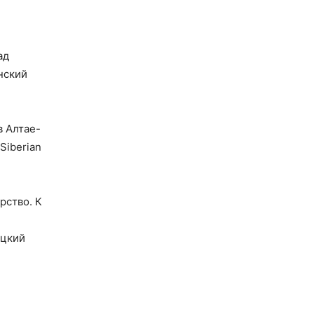
ад
нский
в Алтае-
Siberian
рство. К
ецкий