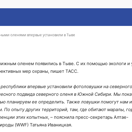
е установили в Тыве
ными оленями впервые установили в Тыве
нижным оленем появились в Тыве. С их помощью экологи и
фективных мер охраны, пишет ТАСС.
 республики впервые установили фотоловушки на северного
лесного подвида северного оленя в Южной Сибири. Мы пока
щью планируем ее определить. Также ловушки помогут нам и
. По опыту других территорий, там, где обитают маралы, го
уренции этих копытных
, – пояснила пресс-секретарь Алтае-
ироды (WWF) Татьяна Иваницкая.