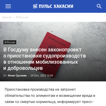
Домой
В России
В России
В Госдуму внесен законопроект
о приостановке судопроизводств
в отношении мобилизованных
и добровольцев
От
Иона Суслова
-
29 Окт, 2022 10:04
Приостановка производства не затронет
обязательства по алиментам и возмещении вреда в
связи со смертью кормильца, информирует пресс-