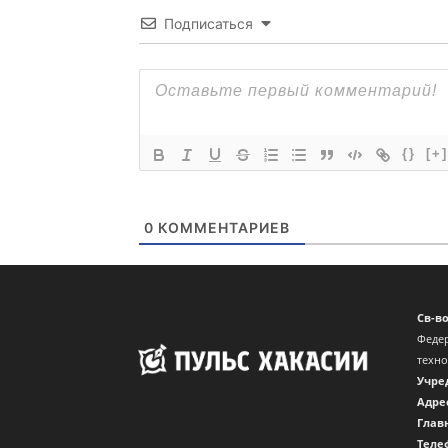
Подписаться
{}
[+]
0
КОММЕНТАРИЕВ
Св-в
Федер
техн
Учре
Адре
Глав
Теле