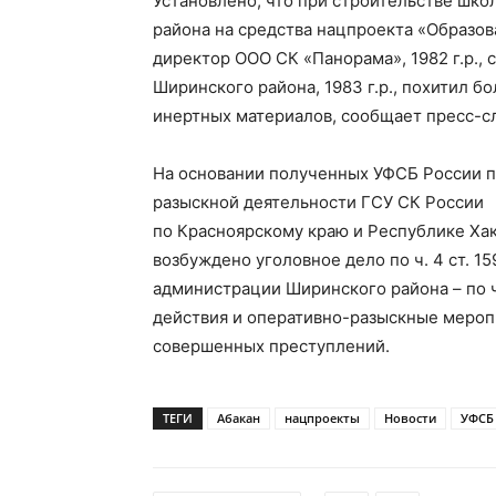
Установлено, что при строительстве шко
района на средства нацпроекта «Образов
директор ООО СК «Панорама», 1982 г.р.,
Ширинского района, 1983 г.р., похитил 
инертных материалов, сообщает пресс-с
На основании полученных УФСБ России п
разыскной деятельности ГСУ СК России
по Красноярскому краю и Республике Ха
возбуждено уголовное дело по ч. 4 ст. 1
администрации Ширинского района – по ч.
действия и оперативно-разыскные мероп
совершенных преступлений.
ТЕГИ
Абакан
нацпроекты
Новости
УФСБ