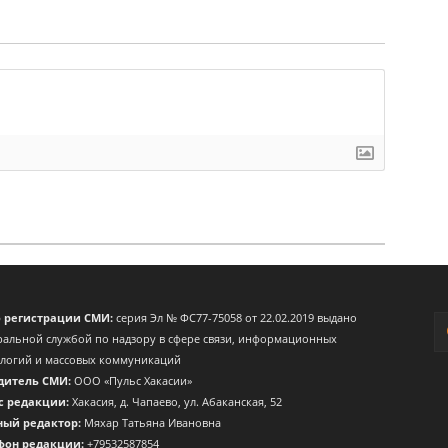
о регистрации СМИ:
серия Эл № ФС77-75058 от 22.02.2019 выдано
альной службой по надзору в сфере связи, информационных
ологий и массовых коммуникаций
дитель СМИ:
ООО «Пульс Хакасии»
с редакции:
Хакасия, д. Чапаево, ул. Абаканская, 52
ный редактор:
Мяхар Татьяна Ивановна
фон редакции:
+79532587854