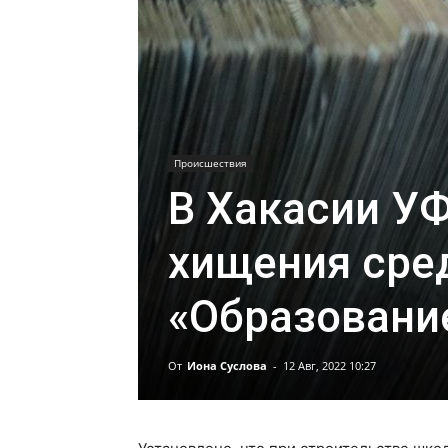
Происшествия
В Хакасии У
хищения сре
«Образовани
От
Иона Суслова
-
12 Авг, 2022 10:27