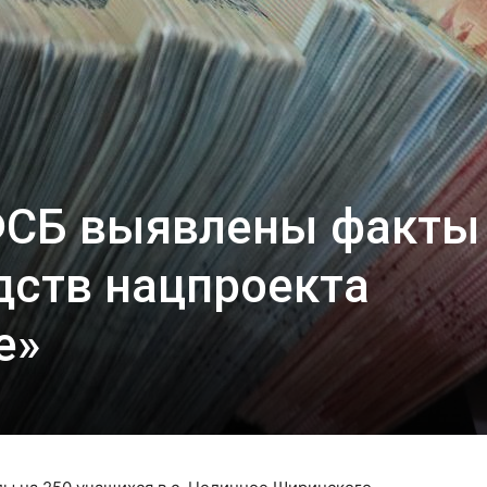
ФСБ выявлены факты
дств нацпроекта
е»