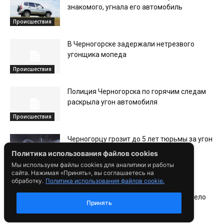
знакомого, угнала его автомобиль
Происшествия
В Черногорске задержали нетрезвого
угонщика мопеда
Происшествия
Полиция Черногорска по горячим следам
раскрыла угон автомобиля
Происшествия
Черногорцу грозит до 5 лет тюрьмы за угон
автомобиля
Политика использования файлов cookies
Происшествия
Мы используем файлы cookies для аналитики и работы
сайта. Нажимая «Принять», вы соглашаетесь на
обработку.
Политика использования файлов cookie.
В Хакасии пьяный подросток угнал
автомобиль, возбуждено уголовное дело
Принять
Общество