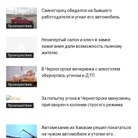
Саяногорец обиделся на бывшего
работодателя и угнал его автомобиль
Происшествия
Незапертый салон и ключ в замке
зажигания дали возможность пьяному
жителю...
Происшествия
В Черногорске вечеринка с алкоголем
обернулась угоном и ДТП
Происшествия
За попытку угона в Черногорске минусинец
приговорён к колонии строгого режима
Происшествия
Автомеханик из Хакасии решил покататься
на чужом автомобиле и утопил его...