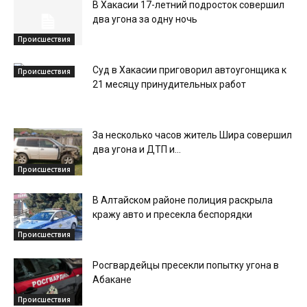
В Хакасии 17-летний подросток совершил
два угона за одну ночь
Происшествия
Суд в Хакасии приговорил автоугонщика к
Происшествия
21 месяцу принудительных работ
За несколько часов житель Шира совершил
два угона и ДТП и...
Происшествия
В Алтайском районе полиция раскрыла
кражу авто и пресекла беспорядки
Происшествия
Росгвардейцы пресекли попытку угона в
Абакане
Происшествия