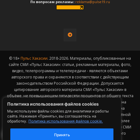
По вопросам рекламы:
reklama@pulse19.ru
© 18+
Пульс Хакасии
. 2018-2026. Материалы, опубликованные на
сайте СМИ «Пульс Хакасии»: статьи, рекламные материалы, фото,
видео, телепрограммы и телепередачи - являются объектами
авторского права и охраняются в соответствии с действующим
законодательством Российской Федерации. Допускается
цитирование авторского материала СМИ «Пульс Хакасии» в
объёме, не превышающем пятидесяти процентов от общего текста
публикации с обязательным размещением гиперссылки на
Политика использования файлов cookies
страницу заимствования материала. Гиперссылка должна
Мы используем файлы cookies для аналитики и работы
размещаться в тексте цитируемого материала и быть доступной
сайта. Нажимая «Принять», вы соглашаетесь на
для индексации поисковыми системами. Заимствование более
обработку.
Политика использования файлов cookie.
50% общего объема материала, опубликованного на сайте СМИ
«Пульс Хакасии», возможно исключительно с письменного
Принять
согласия Редакции.