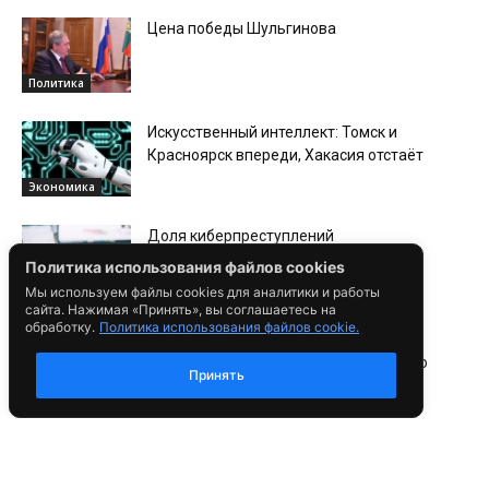
Цена победы Шульгинова
Политика
Искусственный интеллект: Томск и
Красноярск впереди, Хакасия отстаёт
Экономика
Доля киберпреступлений
в России превысила треть числа всех
Политика использования файлов cookies
криминальных деяний
В России
Мы используем файлы cookies для аналитики и работы
сайта. Нажимая «Принять», вы соглашаетесь на
обработку.
Политика использования файлов cookie.
Сибирские учёные разработали
новаторскую установку, устраняющую
Принять
запахи от агропредприятий
Экономика
В России состоялось первое
бракосочетание с распознаванием по