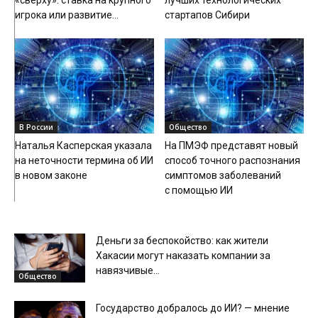
игрока или развитие...
стартапов Сибири
В России
Общество
Наталья Касперская указала
На ПМЭФ представят новый
на неточности термина об ИИ
способ точного распознания
в новом законе
симптомов заболеваний
с помощью ИИ
Деньги за беспокойство: как жители
Хакасии могут наказать компании за
навязчивые...
Общество
Государство добралось до ИИ? — мнение