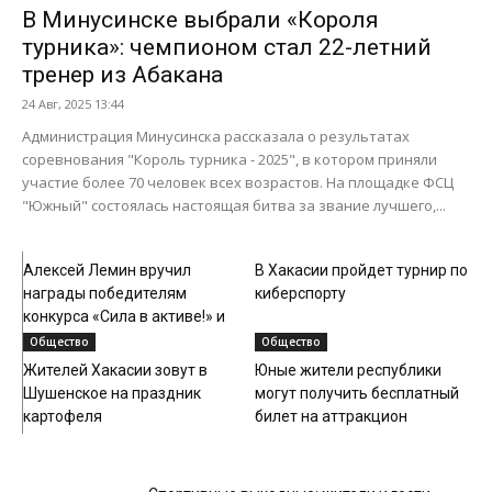
В Минусинске выбрали «Короля
турника»: чемпионом стал 22-летний
тренер из Абакана
24 Авг, 2025 13:44
Администрация Минусинска рассказала о результатах
соревнования "Король турника - 2025", в котором приняли
участие более 70 человек всех возрастов. На площадке ФСЦ
"Южный" состоялась настоящая битва за звание лучшего,...
Общество
Спорт
Алексей Лемин вручил
В Хакасии пройдет турнир по
награды победителям
киберспорту
конкурса «Сила в активе!» и
ответил...
Общество
Общество
Жителей Хакасии зовут в
Юные жители республики
Шушенское на праздник
могут получить бесплатный
картофеля
билет на аттракцион
Спорт