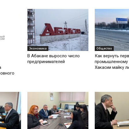
Экономика
Общество
В Абакане выросло число
Как вернуть пер
предпринимателей
промышленному 
а
Хакасии майку л
новного