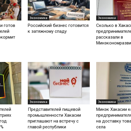
Экономика
Экономика
и готов
Российский бизнес готовится
Сколько в Хакас
телей
к затяжному спаду
предпринимател
окормит
рассказали в
Минэкономразви
Экономика
Экономика
телей
Представителей пищевой
Минэк Хакасии к
триях
промышленности Хакасии
предпринимател
год
приглашают на встречу с
на доставку тов
6%
главой республики
села