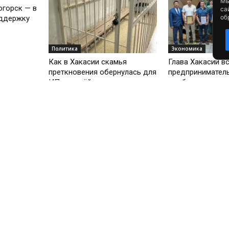
Мы
огорск — в
са
об
оддержку
Политика
Экономика
Как в Хакасии скамья
Глава Хакасии в
преткновения обернулась для
предпринимател
ИП скамьёй подсудимых
сообществом ре
Политика
Общество
нты
Почему избирателям
Поддержку вете
 штрафы
Черногорска стоит
предпринимател
лей до 1
присмотреться к Елене
обсудили с цент