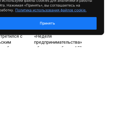
 используем файлы cookies для аналитики и работы
йта. Нажимая «Принять», вы соглашаетесь на
работку.
Политика использования файлов cookie.
Принять
Экономика
стретился с
«Неделя
ьским
предпринимательства»
спублики
объединила более 150
бизнесменов Хакасии
Общество
ранов СВО в
Хакасские кутюрье вышли из
ьстве
сумрака и поймали удачу за
рами «Мой
хвост