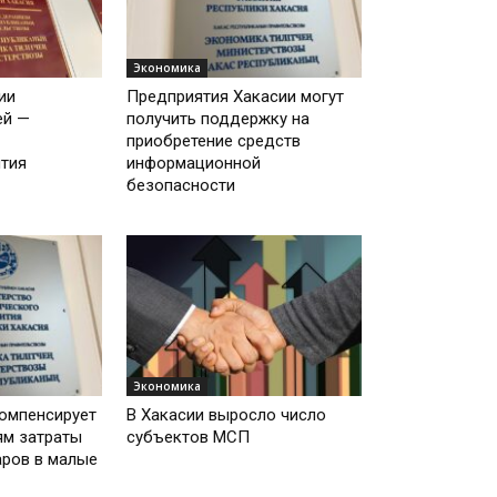
Экономика
ии
Предприятия Хакасии могут
ей —
получить поддержку на
приобретение средств
тия
информационной
безопасности
Экономика
омпенсирует
В Хакасии выросло число
ям затраты
субъектов МСП
аров в малые