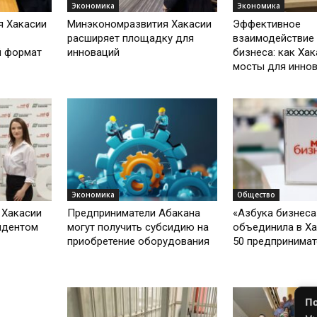
Экономика
Экономика
я Хакасии
Минэкономразвития Хакасии
Эффективное
расширяет площадку для
взаимодействие 
й формат
инноваций
бизнеса: как Хак
мосты для инно
Экономика
Общество
 Хакасии
Предприниматели Абакана
«Азбука бизнеса
идентом
могут получить субсидию на
объединила в Ха
приобретение оборудования
50 предпринимат
По