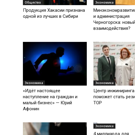
Общество
Экономика
Продукция Хакасии признана
Минэкономразвити
одной из лучших в Сибири
и администрация
Черногорска: новы
взаимодействия?
Экономика
Экономика
«Идёт настоящее
Центр инжиниринга
наступление на граждан и
поможет стать рез
малый бизнес» — Юрий
ТОР
Афонин
Экономика
4 миллиарда для