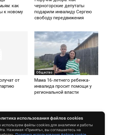
ьям: как
черногорские депутаты
ы к новому
подарили инвалиду Сергею
свободу передвижения
Общество
олучат от
Мама 16-летнего ребенка-
партию
инвалида просит помощи у
региональной власти
литика использования файлов cookies
 используем файлы cookies для аналитики и работы
йта. Нажимая «Принять», вы соглашаетесь на
работку.
Политика использования файлов cookie.