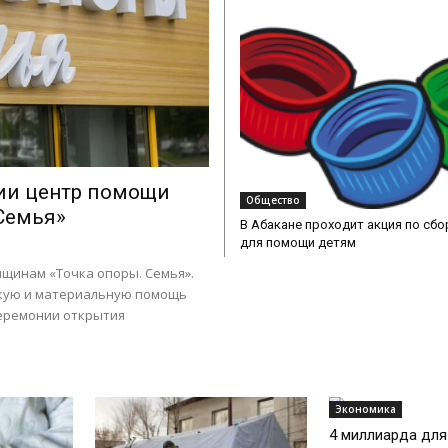
сии центр помощи
Общество
Семья»
В Абакане проходит акция по сбо
для помощи детям
нщинам «Точка опоры. Семья».
скую и материальную помощь
церемонии открытия
Экономика
4 миллиарда для