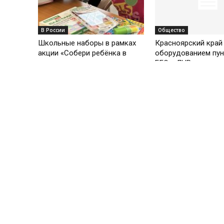
В России
Общество
Школьные наборы в рамках
Красноярский край
акции «Собери ребёнка в
оборудованием пун
школу» получили уже...
ЕГЭ в ЛНР
В России
В 2023 году россияне стали
чаще обращаться
к психологам
Общество
«Женское движени
России» в Хакасии 
силу