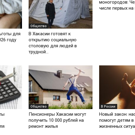
моногородов: Че
числе первых на
Общество
ьготы для
В Хакасии готовят к
026 году
открытию социальную
столовую для людей в
трудной...
Общество
В России
ты
Пенсионеры Хакасии могут
Новый закон: на
получить 10 000 рублей на
помогут детям в
еля
ремонт жилья
жизненных ситуа