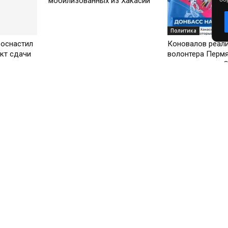
мобилизованных из Хакасии
Политика
 оснастил
Коновалов реал
кт сдачи
волонтера Пермя
поддержанную 
Общество
12 россиян эвак
снежного плена 
автотрассе в Ка
Общество
е Единой
На Украине геройски погиб
набирает
36-летний замкомандира из
Хакасии