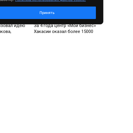
Принять
Общество
изовал идею
За 4 года центр «Мой бизнес»
кова,
Хакасии оказал более 15000
Соколом
услуг
уировали из
на
захстане
В России
Для бойцов СВО
разработают специальную
программу помощи с
трудоустройством