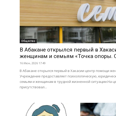
Общество
В Абакане открылся первый в Хака
женщинам и семьям «Точка опоры. 
16 Июн, 2026 17:49
В Абакане открылся первый в Хакасии центр помощи же
Учреждение предоставляет психологическую, юридиче
семьям и женщинам в трудной жизненной ситуации.На 
присутствовал...