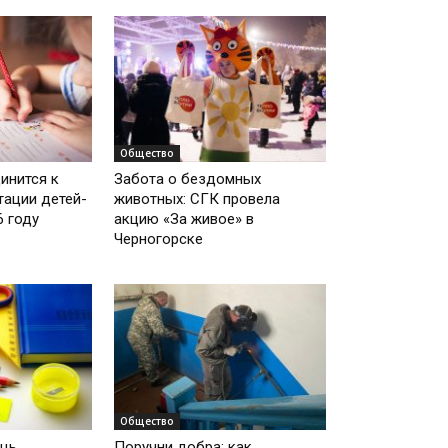
Общество
инится к
Забота о бездомных
тации детей-
животных: СГК провела
6 году
акцию «За живое» в
Черногорске
Общество
щь
Поручни добра: как