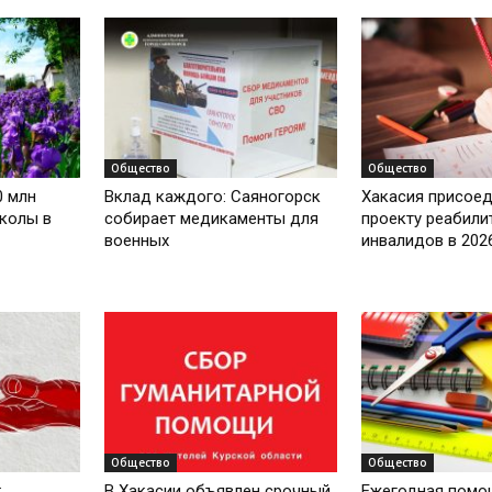
Общество
Общество
0 млн
Вклад каждого: Саяногорск
Хакасия присоед
школы в
собирает медикаменты для
проекту реабили
военных
инвалидов в 202
Общество
Общество
:
В Хакасии объявлен срочный
Ежегодная помо