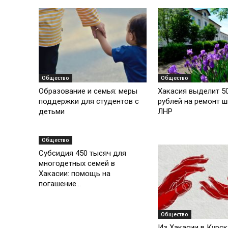
Общество
Общество
Образование и семья: меры
Хакасия выделит 5
поддержки для студентов с
рублей на ремонт 
детьми
ЛНР
Общество
Субсидия 450 тысяч для
многодетных семей в
Хакасии: помощь на
погашение...
Общество
Из Хакасии в Курск