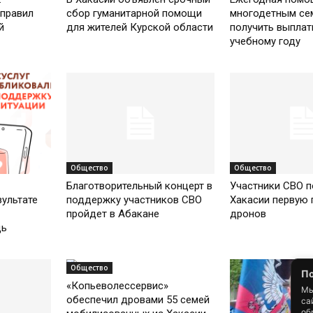
правил
сбор гуманитарной помощи
многодетным сем
й
для жителей Курской области
получить выплат
учебному году
Общество
Общество
Благотворительный концерт в
Участники СВО п
ультате
поддержку участников СВО
Хакасии первую 
пройдет в Абакане
дронов
щь
Общество
По
«Копьеволессервис»
Мы
обеспечил дровами 55 семей
са
об