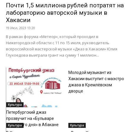
Почти 1,5 миллиона рублей потратят на
лабораторию авторской музыки в
Хакасии
19 Июл, 2023 13:20
В рамках форума «Метеор», который проходил в
Нижегородской области с 11 по 15 июля, руководитель
всероссийской мастерской музыки «Джаз в Хакасии» Юлия
Глухоедова выиграла грант на сумму 1 миллион...
Культура
Молодой музыкант из
Хакасии выступит с маэстро
джаза в Кремлёвском
дворце
Культура
Петербургский джаз
прозвучит на «Бульваре
выходного дня» в Абакане
Культура
Культура