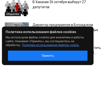
В Хакасии 26 октября выберут 27
депутатов
Общество
Директор предприятия в Боградском
районе стал фигурантом двух уголовных
Политика использования файлов cookies
дел
Происшествия
Мы используем файлы cookies для аналитики и работы
сайта. Нажимая «Принять», вы соглашаетесь на
обработку.
Политика использования файлов cookie.
45 тысяч рублей штрафа может заплатить
женщина, уехавшая домой после ДТП...
Принять
Происшествия
В ГАИ предупредили о сложной обстановке
на трассе «Енисей»
Общество
Пассажир перевернувшегося на трассе в
Хакасии автомобиля получил травмы
Происшествия