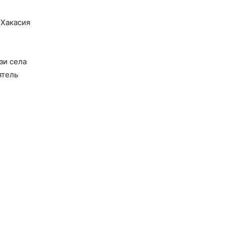
 Хакасия
зи села
ятель