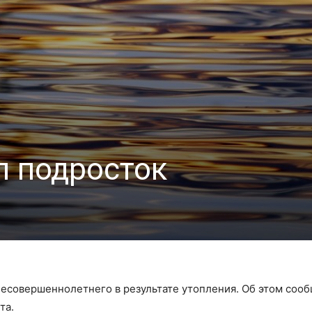
л подросток
несовершеннолетнего в результате утопления. Об этом соо
та.