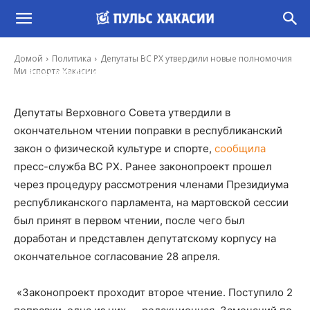
Депутаты ВС РХ утвердили новые
полномочия Минспорта Хакасии
Домой
Политика
Депутаты ВС РХ утвердили новые полномочия
-
Минспорта Хакасии
Владимир Данилов
28 Апр, 2021 13:34
Депутаты Верховного Совета утвердили в
окончательном чтении поправки в республиканский
закон о физической культуре и спорте,
сообщила
пресс-служба ВС РХ. Ранее законопроект прошел
через процедуру рассмотрения членами Президиума
республиканского парламента, на мартовской сессии
был принят в первом чтении, после чего был
доработан и представлен депутатскому корпусу на
окончательное согласование 28 апреля.
«Законопроект проходит второе чтение. Поступило 2