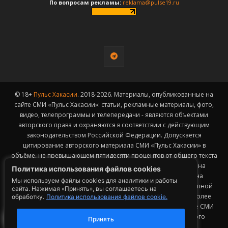
По вопросам рекламы:
reklama@pulse19.ru
© 18+
Пульс Хакасии
. 2018-2026. Материалы, опубликованные на
сайте СМИ «Пульс Хакасии»: статьи, рекламные материалы, фото,
видео, телепрограммы и телепередачи - являются объектами
авторского права и охраняются в соответствии с действующим
законодательством Российской Федерации. Допускается
цитирование авторского материала СМИ «Пульс Хакасии» в
объёме, не превышающем пятидесяти процентов от общего текста
публикации с обязательным размещением гиперссылки на
Политика использования файлов cookies
страницу заимствования материала. Гиперссылка должна
Мы используем файлы cookies для аналитики и работы
размещаться в тексте цитируемого материала и быть доступной
сайта. Нажимая «Принять», вы соглашаетесь на
для индексации поисковыми системами. Заимствование более
обработку.
Политика использования файлов cookie.
50% общего объема материала, опубликованного на сайте СМИ
«Пульс Хакасии», возможно исключительно с письменного
Принять
согласия Редакции.