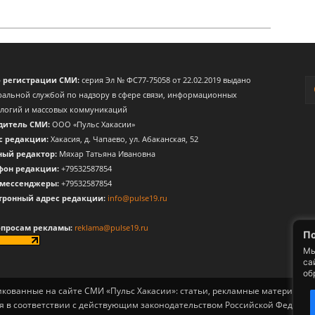
о регистрации СМИ:
серия Эл № ФС77-75058 от 22.02.2019 выдано
альной службой по надзору в сфере связи, информационных
ологий и массовых коммуникаций
дитель СМИ:
ООО «Пульс Хакасии»
с редакции:
Хакасия, д. Чапаево, ул. Абаканская, 52
ный редактор:
Мяхар Татьяна Ивановна
фон редакции:
+79532587854
 мессенджеры:
+79532587854
тронный адрес редакции:
info@pulse19.ru
опросам рекламы:
reklama@pulse19.ru
По
Мы
са
об
ликованные на сайте СМИ «Пульс Хакасии»: статьи, рекламные материалы, 
я в соответствии с действующим законодательством Российской Федерац