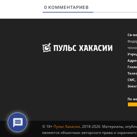
0
КОММЕНТАРИЕВ
Св-в
Федер
техн
Учре
Адре
Глав
Теле
CМС,
Элек
По в
© 18+
Пульс Хакасии
. 2018-2026. Материалы, опуб
являются объектами авторского права и охраняютс