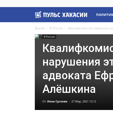
Пульс
ПОЛИТИ
Домой
В России
Квалифкомиссия признала на
Хакасии
В России
Квалифкомис
нарушения эт
адвоката Еф
Алёшкина
От
Иона Суслова
-
27 Мар, 2021 12:12