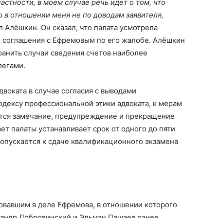
частности, в моем случае речь идет о том, что
о в отношении меня не по доводам заявителя,
 Алёшкин. Он сказал, что палата усмотрела
 соглашения с Ефремовым по его жалобе. Алёшкин
транить случаи сведения счетов наиболее
легами.
двоката в случае согласия с выводами
дексу профессиональной этики адвоката, к мерам
тся замечание, предупреждение и прекращение
вет палаты устанавливает срок от одного до пяти
допускается к сдаче квалификационного экзамена
овавшим в деле Ефремова, в отношении которого
андр Добровинский и Эльман Пашаев ранее