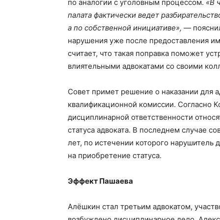
по аналогии с уголовным процессом.
«В 
палата фактически ведет разбирательств
а по собственной инициативе»,
— пояснил
нарушения уже после предоставления им
считает, что такая поправка поможет ус
влиятельными адвокатами со своими кол
Совет примет решение о наказании для а
квалификационной комиссии. Согласно Ко
дисциплинарной ответственности относя
статуса адвоката. В последнем случае со
лет, по истечении которого нарушитель 
на приобретение статуса.
Эффект Пашаева
Алёшкин стал третьим адвокатом, участв
возбуждено дисциплинарное дело. Алекс