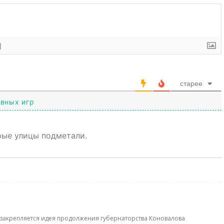
]
старее
ивных игр
рые улицы подметали.