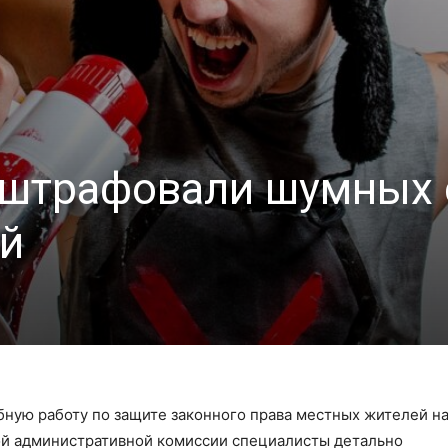
оштрафовали шумных 
ей
ную работу по защите законного права местных жителей на
ой административной комиссии специалисты детально