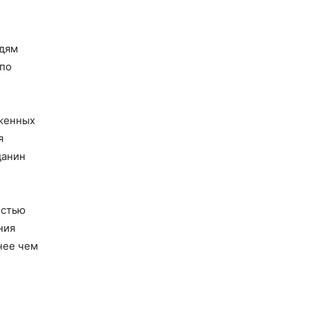
едям
 по
оженных
я
данин
остью
ния
нее чем