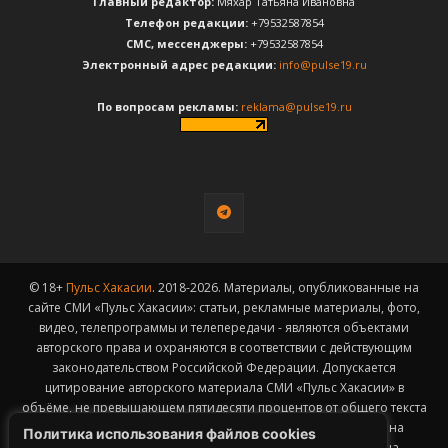
Главный редактор:
Мяхар Татьяна Ивановна
Телефон редакции:
+79532587854
CМС, мессенджеры:
+79532587854
Электронный адрес редакции:
info@pulse19.ru
По вопросам рекламы:
reklama@pulse19.ru
© 18+
Пульс Хакасии
. 2018-2026. Материалы, опубликованные на
сайте СМИ «Пульс Хакасии»: статьи, рекламные материалы, фото,
видео, телепрограммы и телепередачи - являются объектами
авторского права и охраняются в соответствии с действующим
законодательством Российской Федерации. Допускается
цитирование авторского материала СМИ «Пульс Хакасии» в
объёме, не превышающем пятидесяти процентов от общего текста
публикации с обязательным размещением гиперссылки на
Политика использования файлов cookies
страницу заимствования материала. Гиперссылка должна