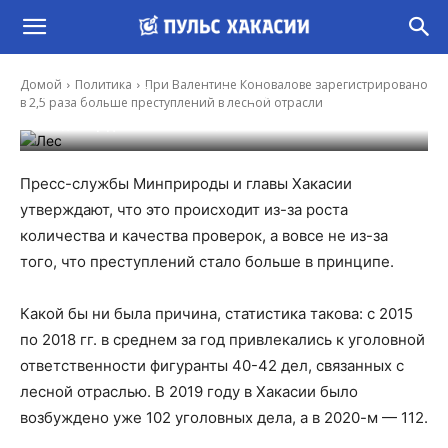
При Валентине Коновалове
зарегистрировано в 2,5 раза больше
Домой
Политика
При Валентине Коновалове зарегистрировано
преступлений в лесной отрасли
в 2,5 раза больше преступлений в лесной отрасли
-
Владимир Данилов
17 Фев, 2021 16:49
Пресс-службы Минприроды и главы Хакасии
утверждают, что это происходит из-за роста
количества и качества проверок, а вовсе не из-за
того, что преступлений стало больше в принципе.
Какой бы ни была причина, статистика такова: с 2015
по 2018 гг. в среднем за год привлекались к уголовной
ответственности фигуранты 40-42 дел, связанных с
лесной отраслью. В 2019 году в Хакасии было
возбуждено уже 102 уголовных дела, а в 2020-м — 112.