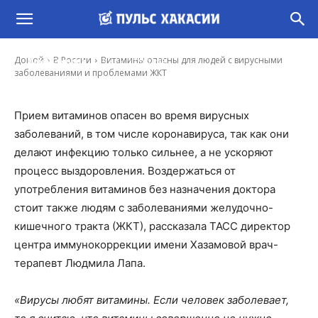
Витамины опасны для людей с вирусными
заболеваниями и проблемами ЖКТ
-
Домой
В России
Витамины опасны для людей с вирусными
Иона Суслова
19 Дек, 2020 11:43
заболеваниями и проблемами ЖКТ
Прием витаминов опасен во время вирусных
заболеваний, в том числе коронавируса, так как они
делают инфекцию только сильнее, а не ускоряют
процесс выздоровления. Воздержаться от
употребления витаминов без назначения доктора
стоит также людям с заболеваниями желудочно-
кишечного тракта (ЖКТ), рассказала ТАСС директор
центра иммунокоррекции имени Хазамовой врач-
терапевт Людмила Лапа.
«Вирусы любят витамины. Если человек заболевает,