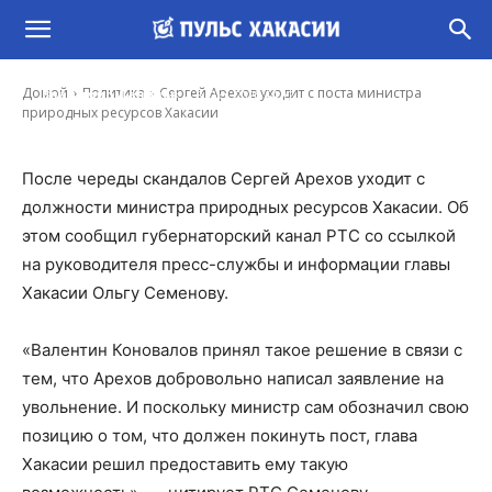
Сергей Арехов уходит с поста министра
природных ресурсов Хакасии
-
Домой
Политика
Сергей Арехов уходит с поста министра
Владимир Данилов
8 Окт, 2020 14:12
природных ресурсов Хакасии
После череды скандалов Сергей Арехов уходит с
должности министра природных ресурсов Хакасии. Об
этом сообщил губернаторский канал РТС со ссылкой
на руководителя пресс-службы и информации главы
Хакасии Ольгу Семенову.
«Валентин Коновалов принял такое решение в связи с
тем, что Арехов добровольно написал заявление на
увольнение. И поскольку министр сам обозначил свою
позицию о том, что должен покинуть пост, глава
Хакасии решил предоставить ему такую