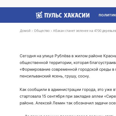
Абакан станет з
Пульс
ПОЛИТИ
-
Владимир Данилов
19 Сен, 2020 17:38
Хакасии
Домой
Общество
Абакан станет зеленее на 4700 деревье
Сегодня на улице Рублёва в жилом районе Красн
общественной территории, которая благоустраи
«Формирование современной городской среды в г
пенсильванский ясень, грушу, сосну.
Как сообщили в администрации города, это уже в
стартовала 15 сентября при закладке аллеи «Сир
районе. Алексей Лемин так обозначил задачи осе