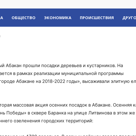
еленее на 4700 дерев
КА
ОБЩЕСТВО
ЭКОНОМИКА
ПРОИСШЕСТВИЯ
ДРУГО
в
ый Абакан прошли посадки деревьев и кустарников. На
вается в рамках реализации муниципальной программы
ороде Абакане на 2018-2022 годы», высаживали элитную ел
торая массовая акция осенних посадок в Абакане. Осенняя 
ень Победы» в сквере Баранка на улице Литвинова в этом ж
ннего озеленения городских территорий: