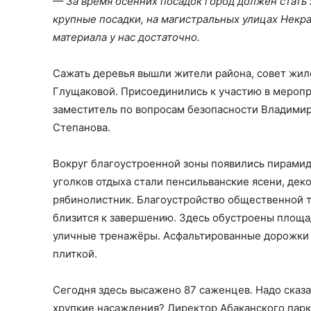
— За время осенних посадок город должен стать 
крупные посадки, на магистральных улицах Некра
материала у нас достаточно.
Сажать деревья вышли жители района, совет жило
Глущаковой. Присоединились к участию в меропр
заместитель по вопросам безопасности Владими
Степанова.
Вокруг благоустроенной зоны появились пирамид
уголков отдыха стали пенсильванские ясени, деко
рябинолистник. Благоустройство общественной те
близится к завершению. Здесь обустроены площа
уличные тренажёры. Асфальтированные дорожки 
плиткой.
Сегодня здесь высажено 87 саженцев. Надо сказат
хрупкие насаждения? Директор Абаканского парк