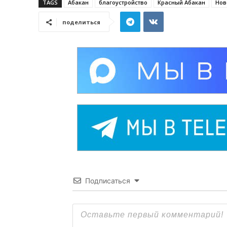
TAGS
Абакан
благоустройство
Красный Абакан
Нов
поделиться
Подписаться