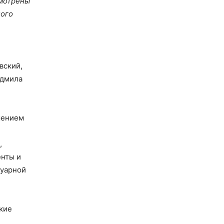
смотрены
ного
вский,
юдмила
шением
,
енты и
туарной
акие