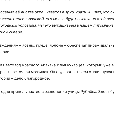
 осенью её листва окрашивается в ярко-красный цвет, что о
и ясень пенсильванский, его много будет высажено этой осе
погодным условиям, мы его выращиваем в нашем питомнике
ском сквере.
саждениям – ясеню, груше, яблоне – обеспечат пирамидальн
тории.
й цветовод Красного Абакана Илья Кукарцев, который уже в
рсе «Цветочная мозаика». Он с удовольствием откликнулся 
торий – дело благородное.
егодня принял участие в озеленении улицы Рублёва. Здесь б