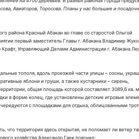
зеленее на 4700 деревьев. В разных районах города преду
сова, Авиаторов, Торосова. Планы у нас большие и посадоч
го района Красный Абакан во главе со старостой Ольгой
иятии первый заместитель Главы г. Абакана Владимир Жуко
р Крафт, Управляющий Делами Администрации г. Абакана Л
альные тополя, вдоль проезжей части улицы – сосны, укра
ративные яблони и груши, а также кустарники – сирень,
рритории, общая площадь которой составляет 3089,6 кв. м
дки в форме колец, где установлены детские игровые элем
чередуются с площадками для отдыха, облицованными тро
ь, что территория здесь открытая, не поломает ли ветер т
ового хозяйства Александр Гаек пояснил: