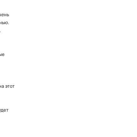
чень
нью.
.
ые
на этот
удет