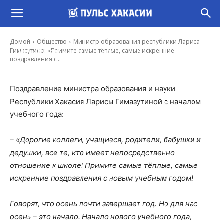
Гимазутина: «Примите самые тёплые, самые
искренние поздравления с новым учебным
годом!»
Домой
Общество
Министр образования республики Лариса
-
Гимазутина: «Примите самые тёплые, самые искренние
Иона Суслова
1 Сен, 2020 10:09
поздравления с...
Поздравление министра образования и науки
Республики Хакасия Ларисы Гимазутиной с началом
учебного года:
–
«
Дорогие коллеги, учащиеся, родители, бабушки и
дедушки, все те, кто имеет непосредственно
отношение к школе! Примите самые тёплые, самые
искренние поздравления с новым учебным годом!
Говорят, что осень почти завершает год. Но для нас
осень – это начало. Начало нового учебного года,