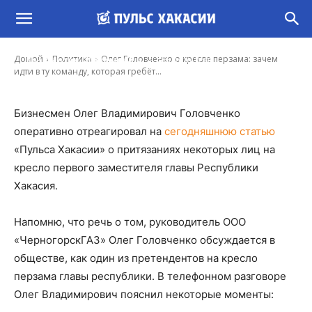
Олег Головченко о кресле перзама: зачем
идти в ту команду, которая гребёт всё только
под себя лично
-
Домой
Политика
Олег Головченко о кресле перзама: зачем
Константин Обеленский
13 Апр, 2020 12:38
идти в ту команду, которая гребёт...
Бизнесмен Олег Владимирович Головченко
оперативно отреагировал на
сегодняшнюю статью
«Пульса Хакасии» о притязаниях некоторых лиц на
кресло первого заместителя главы Республики
Хакасия.
Напомню, что речь о том, руководитель ООО
«ЧерногорскГАЗ» Олег Головченко обсуждается в
обществе, как один из претендентов на кресло
перзама главы республики. В телефонном разговоре
Олег Владимирович пояснил некоторые моменты: