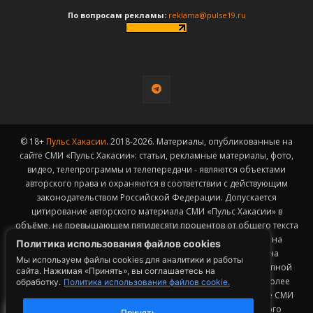
По вопросам рекламы:
reklama@pulse19.ru
© 18+
Пульс Хакасии
. 2018-2026. Материалы, опубликованные на
сайте СМИ «Пульс Хакасии»: статьи, рекламные материалы, фото,
видео, телепрограммы и телепередачи - являются объектами
авторского права и охраняются в соответствии с действующим
законодательством Российской Федерации. Допускается
цитирование авторского материала СМИ «Пульс Хакасии» в
объёме, не превышающем пятидесяти процентов от общего текста
публикации с обязательным размещением гиперссылки на
Политика использования файлов cookies
страницу заимствования материала. Гиперссылка должна
Мы используем файлы cookies для аналитики и работы
размещаться в тексте цитируемого материала и быть доступной
сайта. Нажимая «Принять», вы соглашаетесь на
для индексации поисковыми системами. Заимствование более
обработку.
Политика использования файлов cookie.
50% общего объема материала, опубликованного на сайте СМИ
«Пульс Хакасии», возможно исключительно с письменного
Принять