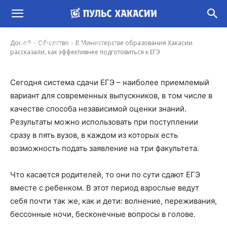
В Министерстве образования Хакасии
рассказали, как эффективнее подготовиться
к ЕГЭ
-
Домой
Общество
В Министерстве образования Хакасии
Ирина Гусева
31 Мар, 2020 10:30
рассказали, как эффективнее подготовиться к ЕГЭ
Сегодня система сдачи ЕГЭ – наиболее приемлемый
вариант для современных выпускников, в том числе в
качестве способа независимой оценки знаний.
Результаты можно использовать при поступлении
сразу в пять вузов, в каждом из которых есть
возможность подать заявление на три факультета.
Что касается родителей, то они по сути сдают ЕГЭ
вместе с ребенком. В этот период взрослые ведут
себя почти так же, как и дети: волнение, переживания,
бессонные ночи, бесконечные вопросы в голове.