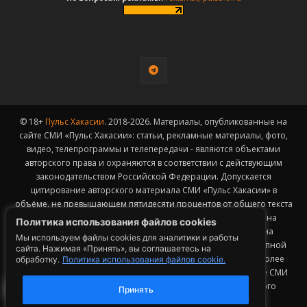
© 18+
Пульс Хакасии
. 2018-2026. Материалы, опубликованные на
сайте СМИ «Пульс Хакасии»: статьи, рекламные материалы, фото,
видео, телепрограммы и телепередачи - являются объектами
авторского права и охраняются в соответствии с действующим
законодательством Российской Федерации. Допускается
цитирование авторского материала СМИ «Пульс Хакасии» в
объёме, не превышающем пятидесяти процентов от общего текста
публикации с обязательным размещением гиперссылки на
Политика использования файлов cookies
страницу заимствования материала. Гиперссылка должна
Мы используем файлы cookies для аналитики и работы
размещаться в тексте цитируемого материала и быть доступной
сайта. Нажимая «Принять», вы соглашаетесь на
для индексации поисковыми системами. Заимствование более
обработку.
Политика использования файлов cookie.
50% общего объема материала, опубликованного на сайте СМИ
«Пульс Хакасии», возможно исключительно с письменного
Принять
согласия Редакции.