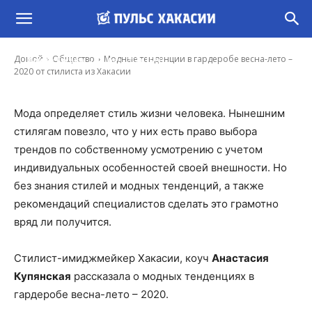
Модные тенденции в гардеробе весна-лето
– 2020 от стилиста из Хакасии
-
Домой
Общество
Модные тенденции в гардеробе весна-лето –
Ирина Гусева
14 Фев, 2020 16:00
2020 от стилиста из Хакасии
Мода определяет стиль жизни человека. Нынешним
стилягам повезло, что у них есть право выбора
трендов по собственному усмотрению с учетом
индивидуальных особенностей своей внешности. Но
без знания стилей и модных тенденций, а также
рекомендаций специалистов сделать это грамотно
вряд ли получится.
Стилист-имиджмейкер Хакасии, коуч
Анастасия
Купянская
рассказала о модных тенденциях в
гардеробе весна-лето – 2020.