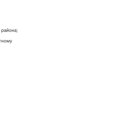
 района;
тному