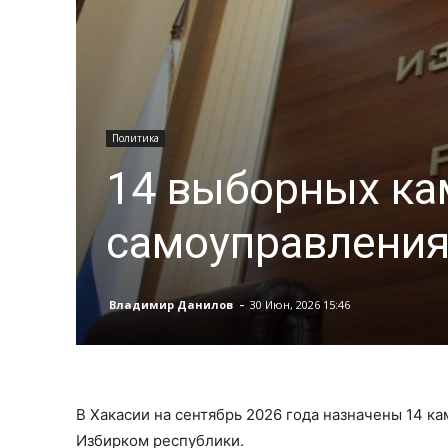
Политика
14 выборных ка
самоуправления 
-
Владимир Данилов
30 Июн, 2026 15:46
В Хакасии на сентябрь 2026 года назначены 14 к
Избирком республики.