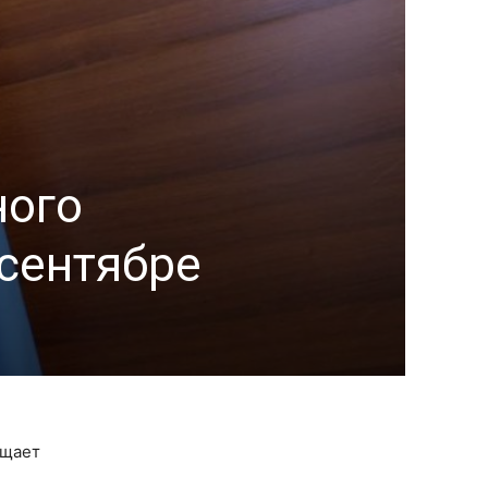
ного
 сентябре
бщает