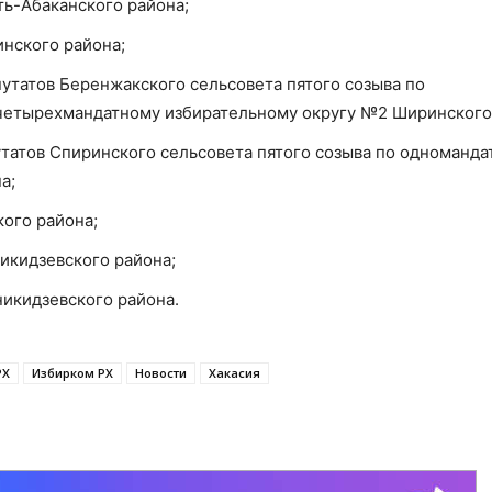
ть-Абаканского района;
нского района;
утатов Беренжакского сельсовета пятого созыва по
четырехмандатному избирательному округу №2 Ширинского
татов Спиринского сельсовета пятого созыва по одноманда
а;
ого района;
икидзевского района;
икидзевского района.
РХ
Избирком РХ
Новости
Хакасия