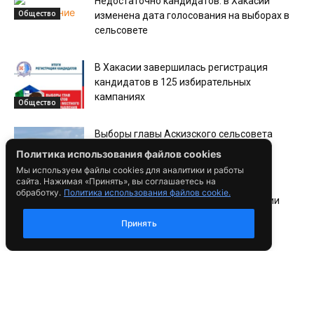
Недостаточно кандидатов: в Хакасии
Общество
изменена дата голосования на выборах в
сельсовете
В Хакасии завершилась регистрация
кандидатов в 125 избирательных
кампаниях
Общество
Выборы главы Аскизского сельсовета
отложены
Политика использования файлов cookies
Политика
Мы используем файлы cookies для аналитики и работы
сайта. Нажимая «Принять», вы соглашаетесь на
обработку.
Политика использования файлов cookie.
Избирком рассказал, сколько в Хакасии
избирателей
Принять
Общество
В Хакасии завершился прием документов
для выдвижения и регистрации
кандидатов
Общество