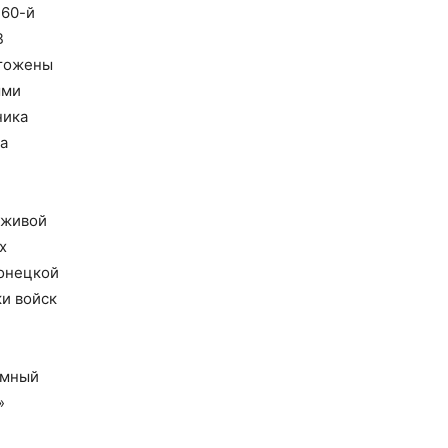
 60-й
В
чтожены
ыми
ника
а
 живой
х
Донецкой
и войск
емный
»