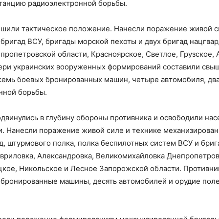
станцию радиоэлектронной борьбы.
шили тактическое положение. Нанесли поражение живой с
бригад ВСУ, бригады морской пехоты и двух бригад нацгвар
пропетровской области, Красноярское, Светлое, Грузское, 
ери украинских вооруженных формирований составили свы
семь боевых бронированных машин, четыре автомобиля, два
нной борьбы.
двинулись в глубину обороны противника и освободили на
. Нанесли поражение живой силе и технике механизирован
д, штурмового полка, полка беспилотных систем ВСУ и бри
авриловка, Александровка, Великомихайловка Днепропетро
цкое, Никольское и Лесное Запорожской области. Противни
 бронированные машины, десять автомобилей и орудие пол