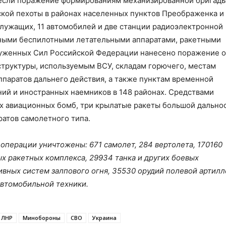
сли поражение формированиям механизированной бригады
кой пехоты в районах населенных пунктов Преображенка и
лужащих, 11 автомобилей и две станции радиоэлектронной
рными беспилотными летательными аппаратами, ракетными
руженных Сил Российской Федерации нанесено поражение 
труктуры, используемым ВСУ, складам горючего, местам
ппаратов дальнего действия, а также пунктам временной
ий и иностранных наемников в 148 районах. Средствами
х авиационных бомб, три крылатые ракеты большой дально
ратов самолетного типа.
операции уничтожены: 671 самолет, 284 вертолета, 170160
х ракетных комплекса, 29934 танка и других боевых
вных систем залпового огня, 35530 орудий полевой артилл
автомобильной техники.
ЛНР
Минобороны
СВО
Украина