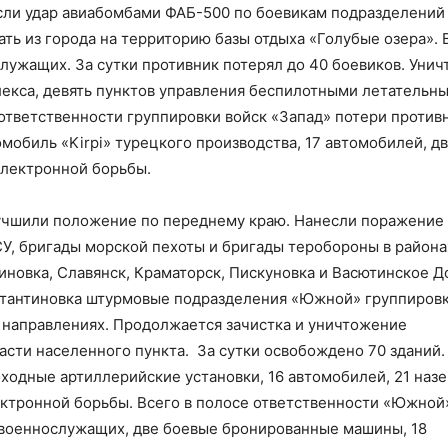
сли удар авиабомбами ФАБ-500 по боевикам подразделений
ь из города на территорию базы отдыха «Голубые озера». 
лужащих. За сутки противник потерял до 40 боевиков. Уни
екса, девять пунктов управления беспилотными летательн
 ответственности группировки войск «Запад» потери против
обиль «Kirpi» турецкого производства, 17 автомобилей, дв
электронной борьбы.
чшили положение по переднему краю. Нанесли поражение
СУ, бригады морской пехоты и бригады теробороны в района
иновка, Славянск, Краматорск, Пискуновка и Васютинское 
стантиновка штурмовые подразделения «Южной» группировк
х направлениях. Продолжается зачистка и уничтожение
асти населенного пункта. За сутки освобождено 70 зданий.
ходные артиллерийские установки, 16 автомобилей, 21 наз
ктронной борьбы. Всего в полосе ответственности «Южной
 военнослужащих, две боевые бронированные машины, 18