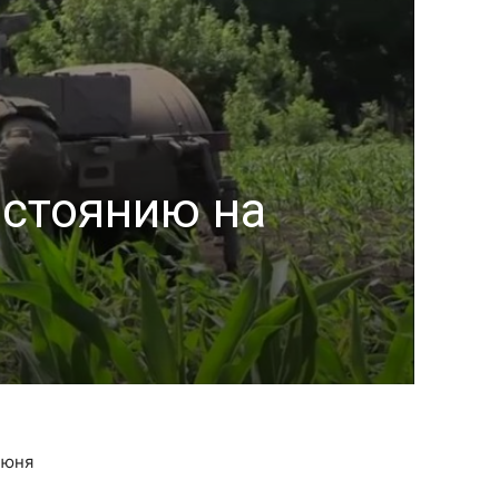
остоянию на
июня