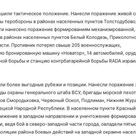
шили тактическое положение. Нанесли поражение живой с
ы теробороны в районах населенных пунктов Толстодубово
сти нанесено поражение формированиям механизированной,
в районах населенных пунктов Белый Колодезь, Приколотно
асти. Противник потерял свыше 205 военнослужащих,
ую бронированную машину «Новатор», 14 автомобилей, ору
ной борьбы и станцию контрбатарейной борьбы RADA израи
ли более выгодные рубежи и позиции. Нанесли поражение
ады охраны генерального штаба ВСУ, бригады морской пехот
ов Смородьковка, Червоный Оскол, Подлиман, Нижняя Жура
нецкой Народной Республики. В населенном пункте Красны
вижение в западном направлении и уничтожение формиров
, ведя бой в северо-западной части города, овладели пять
золяции района боевых действий на западной окраине насе