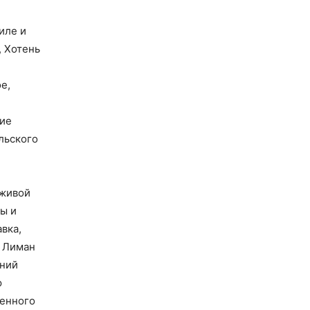
иле и
, Хотень
е,
дие
льского
 живой
ы и
вка,
й Лиман
аний
ю
ленного