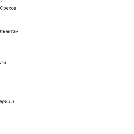
,
 Орехов
объектам
сти
ерии и