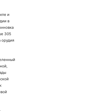
иле и
дии в
Анновка
ше 305
 орудия
селенный
ной,
гады
вской
к
евой