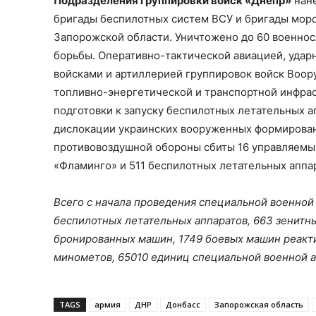
Подразделения группировки войск «Днепр»
нане
бригады беспилотных систем ВСУ и бригады морс
Запорожской области. Уничтожено до 60 военнос
борьбы. Оперативно-тактической авиацией, уда
войсками и артиллерией группировок войск Воо
топливно-энергетической и транспортной инфрас
подготовки к запуску беспилотных летательных а
дислокации украинских вооруженных формирован
противовоздушной обороны сбиты 16 управляемы
«Фламинго» и 511 беспилотных летательных аппа
Всего с начала проведения специальной военной 
беспилотных летательных аппаратов, 663 зенитны
бронированных машин, 1749 боевых машин реакти
минометов, 65010 единиц специальной военной 
TAGS
армия
ДНР
Донбасс
Запорожская область