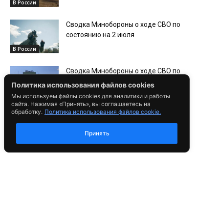
В России
Сводка Минобороны о ходе СВО по
состоянию на 2 июля
В России
Сводка Минобороны о ходе СВО по
состоянию на 1 июля
Политика использования файлов cookies
В России
Мы используем файлы cookies для аналитики и работы
сайта. Нажимая «Принять», вы соглашаетесь на
обработку.
Политика использования файлов cookie.
Сводка Минобороны о ходе СВО по
состоянию на 29 июня
Принять
В России
Сводка Минобороны о ходе СВО по
состоянию на 28 июня
В России
Сводка Минобороны о ходе СВО по