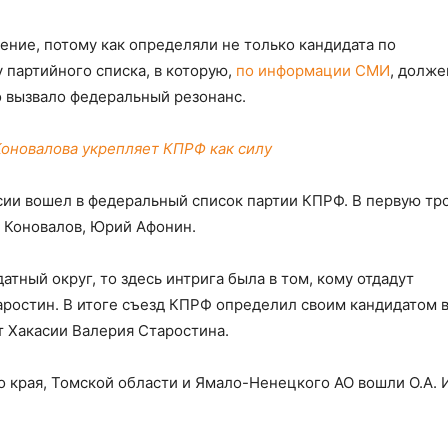
ение, потому как определяли не только кандидата по
 партийного списка, в которую,
по информации СМИ
, долже
о вызвало федеральный резонанс.
Коновалова укрепляет КПРФ как силу
ии вошел в федеральный список партии КПРФ. В первую тро
н Коновалов, Юрий Афонин.
тный округ, то здесь интрига была в том, кому отдадут
аростин. В итоге съезд КПРФ определил своим кандидатом 
т Хакасии Валерия Старостина.
о края, Томской области и Ямало-Ненецкого АО вошли О.А. 