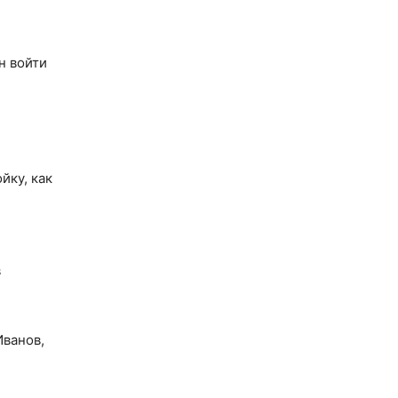
н войти
йку, как
в
Иванов,