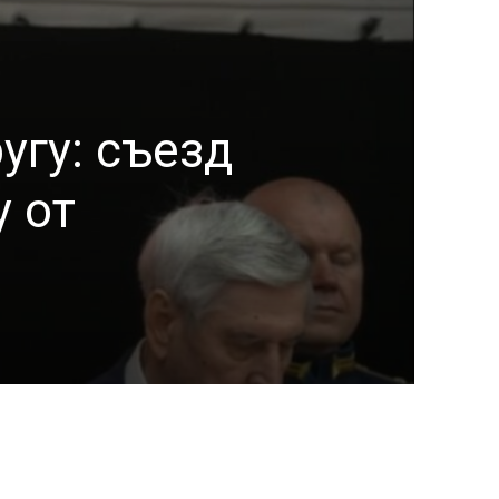
угу: съезд
 от