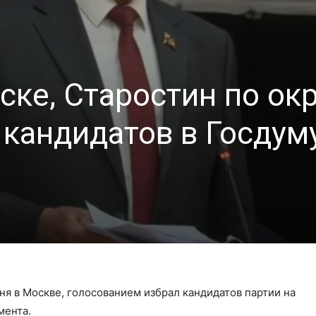
ске, Старостин по окр
кандидатов в Госдуму
одня в Москве, голосованием избрал кандидатов партии на
мента.