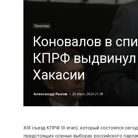
Политика
Коновалов в спи
КПРФ выдвинул 
Хакасии
-
Александр Рыков
20 Июн, 2026 21:38
XIX съезд КПРФ (II этап), который состоялся сег
предстоящих осенью выборах российского парла