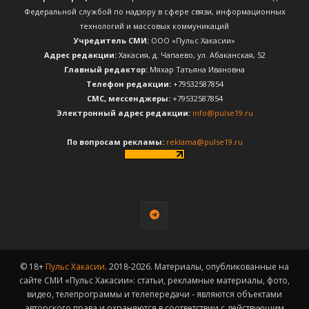
Федеральной службой по надзору в сфере связи, информационных
технологий и массовых коммуникаций
Учредитель СМИ:
ООО «Пульс Хакасии»
Адрес редакции:
Хакасия, д. Чапаево, ул. Абаканская, 52
Главный редактор:
Мяхар Татьяна Ивановна
Телефон редакции:
+79532587854
CМС, мессенджеры:
+79532587854
Электронный адрес редакции:
info@pulse19.ru
По вопросам рекламы:
reklama@pulse19.ru
© 18+
Пульс Хакасии
. 2018-2026. Материалы, опубликованные на
сайте СМИ «Пульс Хакасии»: статьи, рекламные материалы, фото,
видео, телепрограммы и телепередачи - являются объектами
авторского права и охраняются в соответствии с действующим