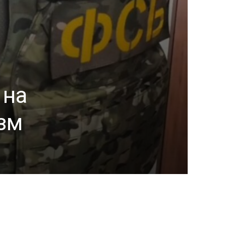
 на
зм