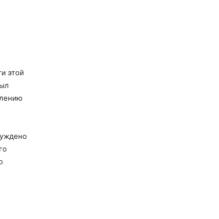
ти этой
был
влению
буждено
го
о