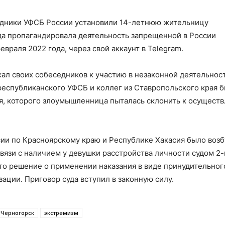
удники УФСБ России установили 14-летнюю жительницу
ода пропагандировала деятельность запрещенной в России
враля 2022 года, через свой аккаунт в Telegram.
кал своих собеседников к участию в незаконной деятельнос
республиканского УФСБ и коллег из Ставропольского края 
, которого злоумышленница пыталась склонить к осущест
ии по Красноярскому краю и Республике Хакасия было воз
 связи с наличием у девушки расстройства личности судом 2-
то решение о применении наказания в виде принудительног
ации. Приговор суда вступил в законную силу.
Черногорск
экстремизм