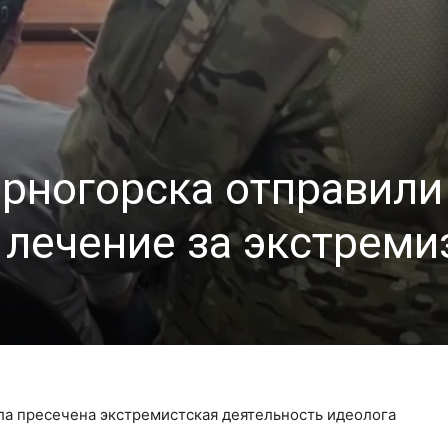
ерногорска отправили
 лечение за экстреми
ла пресечена экстремистская деятельность идеолога