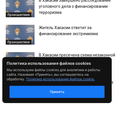
В Хакасии завершено расследование
уголовного дела о финансировании
терроризма
Происшествия
Житель Хакасии ответит за
финансирование экстремизма
Происшествия
В Хакасии пресечена схема незаконной
легализации иностранцев
Политика использования файлов cookies
Происшествия
Мы используем файлы cookies для аналитики и работы
сайта. Нажимая «Принять», вы соглашаетесь на
обработку.
Политика использования файлов cookie.
Жителю Хакасии грозит 7 лет лишения
свободы за оправдание терроризма
Принять
Происшествия
Хакасия помогает противодействовать
фальсификации истории
Общество