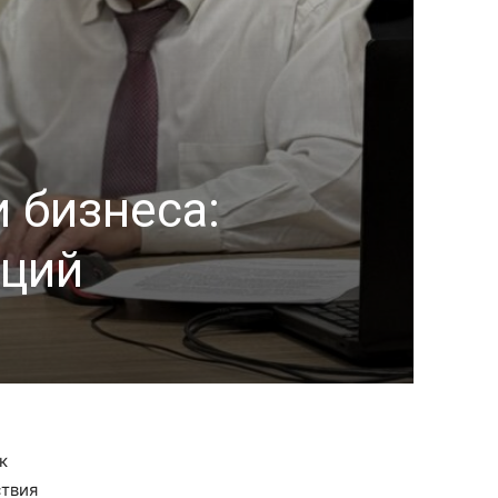
 бизнеса:
аций
к
ствия