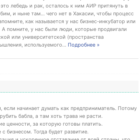
это лебедь и рак, осталось к ним АИР притянуть в
бим, и ныне там… чего нет в Хакасии, чтобы процесс
апомните, как называется у нас бизнес-инкубатор или
… А помните, у нас были люди, которые продвигали
ской или университетской (пространства
ышления, используемого
…
Подробнее »
, если начинает думать как предприниматель. Потому
рубить бабла, а там хоть трава не расти.
е ценности, за которую готовы платить.
 с бизнесом. Тогда будет развитие.
дация и ускоренное отставание от всей страны, что