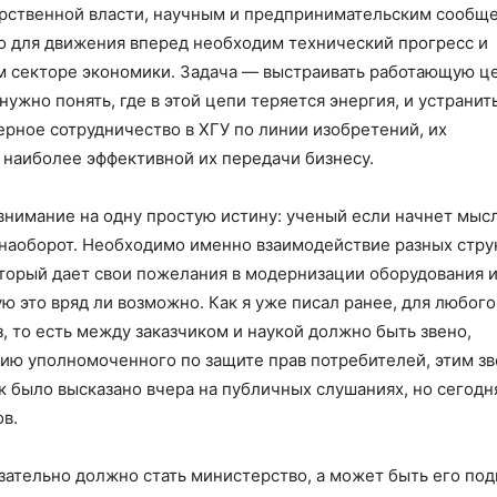
арственной власти, научным и предпринимательским сообщ
о для движения вперед необходим технический прогресс и
м секторе экономики. Задача — выстраивать работающую ц
ужно понять, где в этой цепи теряется энергия, и устранит
рное сотрудничество в ХГУ по линии изобретений, их
 наиболее эффективной их передачи бизнесу.
нимание на одну простую истину: ученый если начнет мысл
 наоборот. Необходимо именно взаимодействие разных стру
который дает свои пожелания в модернизации оборудования 
ю это вряд ли возможно. Как я уже писал ранее, для любого
 то есть между заказчиком и наукой должно быть звено,
ию уполномоченного по защите прав потребителей, этим зв
к было высказано вчера на публичных слушаниях, но сегодн
в.
ательно должно стать министерство, а может быть его под