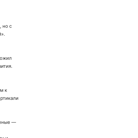
 но с
».
ложил
ития.
м к
ертикали
ченые —