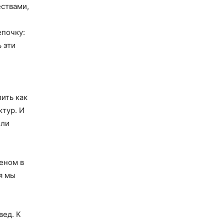
ествами,
епочку:
ь эти
ить как
ктур. И
или
еном в
я мы
вед. К