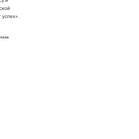
су и
ской
 успех».
тели