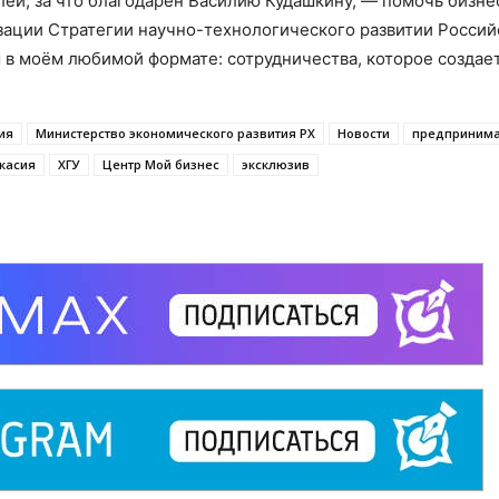
й, за что благодарен Василию Кудашкину, — помочь бизне
изации Стратегии научно-технологического развитии Россий
 в моём любимой формате: сотрудничества, которое создает
ия
Министерство экономического развития РХ
Новости
предпринима
касия
ХГУ
Центр Мой бизнес
эксклюзив