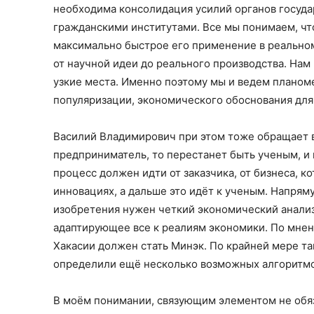
необходима консолидация усилий органов госуд
гражданскими институтами. Все мы понимаем, чт
максимально быстрое его применение в реально
от научной идеи до реального производства. Нам н
узкие места. Именно поэтому мы и ведем планоме
популяризации, экономического обоснования для
Василий Владимирович при этом тоже обращает в
предприниматель, то перестанет быть ученым, и
процесс должен идти от заказчика, от бизнеса, 
инновациях, а дальше это идёт к ученым. Напряму
изобретения нужен четкий экономический анализ,
адаптирующее все к реалиям экономики. По мнен
Хакасии должен стать Минэк. По крайней мере та
определили ещё несколько возможных алгоритмо
В моём понимании, связующим элементом не обяз