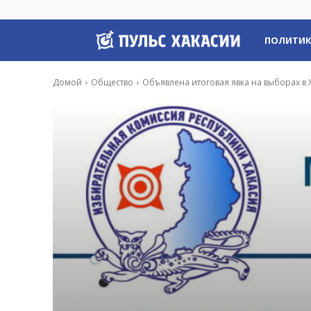
Пульс
ПОЛИТИ
Хакасии
Домой
Общество
Объявлена итоговая явка на выборах в 