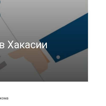
в Хакасии
ркома