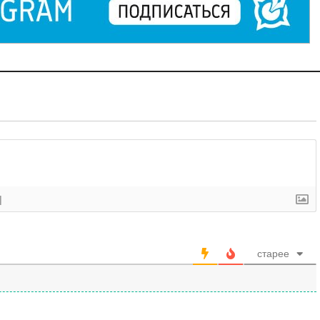
]
старее