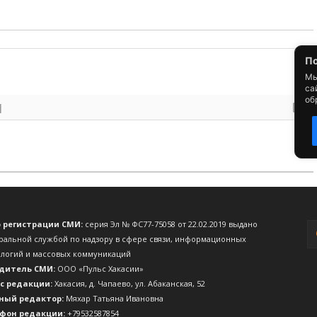
о регистрации СМИ:
серия Эл № ФС77-75058 от 22.02.2019 выдано
ральной службой по надзору в сфере связи, информационных
ологий и массовых коммуникаций
дитель СМИ:
ООО «Пульс Хакасии»
с редакции:
Хакасия, д. Чапаево, ул. Абаканская, 52
ный редактор:
Мяхар Татьяна Ивановна
фон редакции:
+79532587854