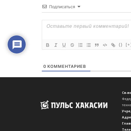
Св-в
Феде
техн
Учре
Адре
Глав
Теле