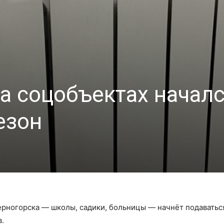
а соцобъектах начал
езон
рногорска — школы, садики, больницы — начнёт подаваться
.