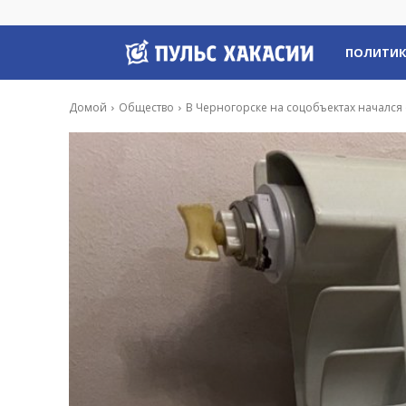
Пульс
ПОЛИТИ
Хакасии
Домой
Общество
В Черногорске на соцобъектах начался