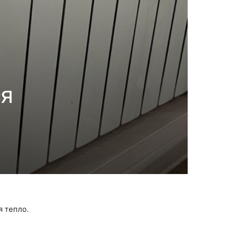
ся
 тепло.