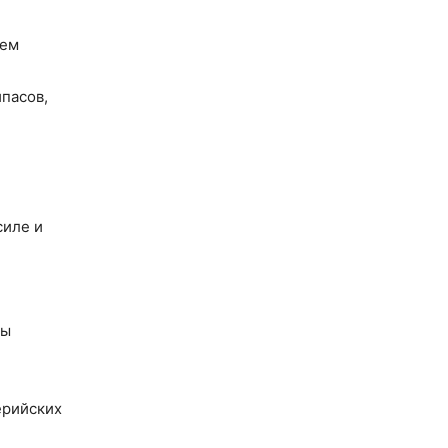
ием
пасов,
силе и
ды
ерийских