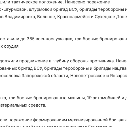
шили тактическое положение. Нанесено поражение
о-штурмовой, штурмовой бригад ВСУ, бригады теробороны 
ов Владимировка, Вольное, Красноармейск и Сухецкое Дон
оставили до 385 военнослужащих, три боевые бронирован
х орудия.
должили продвижение в глубину обороны противника. Нане
ованных бригад ВСУ, бригады теробороны и бригады нацгва
воселовка Запорожской области, Новопетровское и Январс
нка, три боевые бронированные машины, 19 автомобилей и 
материальных средств.
сли поражение формированиям механизированной бригады