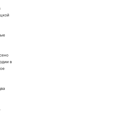
и
ецкой
ные
сено
рдии в
кое
два
,