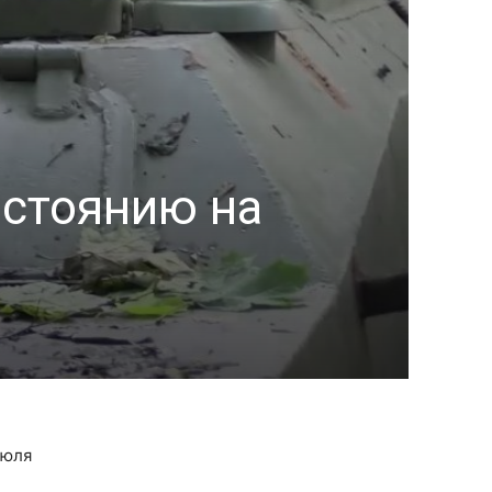
остоянию на
июля