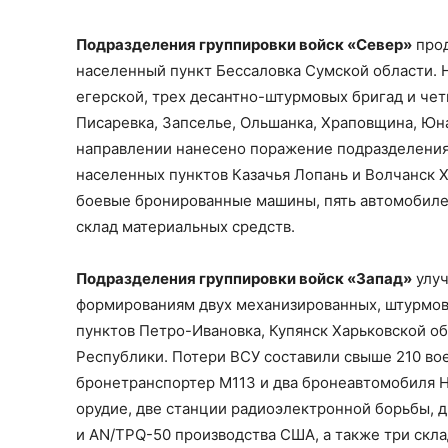
Подразделения группировки войск «Север»
прод
населенный пункт Бессаловка Сумской области. 
егерской, трех десантно-штурмовых бригад и че
Писаревка, Запселье, Ольшанка, Храповщина, Юна
направлении нанесено поражение подразделения
населенных пунктов Казачья Лопань и Волчанск Х
боевые бронированные машины, пять автомобилей
склад материальных средств.
Подразделения группировки войск «Запад»
улуч
формированиям двух механизированных, штурмов
пунктов Петро-Ивановка, Купянск Харьковской о
Республики. Потери ВСУ составили свыше 210 в
бронетранспортер М113 и два бронеавтомобиля 
орудие, две станции радиоэлектронной борьбы,
и AN/TPQ-50 производства США, а также три скла