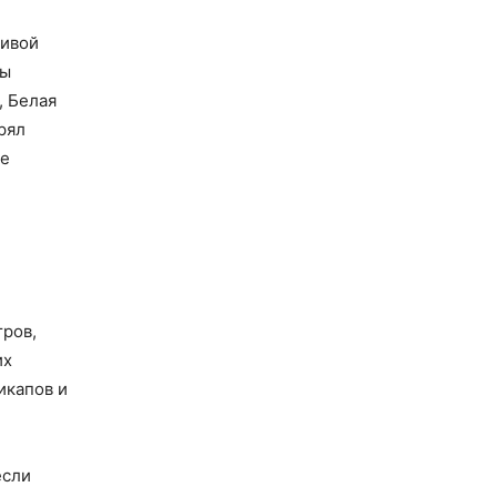
живой
ды
, Белая
рял
ое
тров,
их
икапов и
если