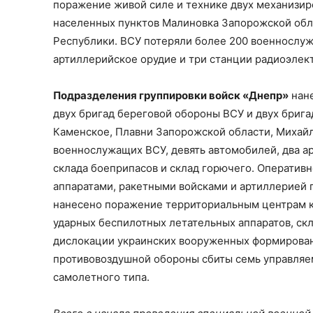
поражение живой силе и технике двух механизир
населенных пунктов Малиновка Запорожской обл
Республики. ВСУ потеряли более 200 военнослу
артиллерийское орудие и три станции радиоэлек
Подразделения группировки войск «Днепр»
нане
двух бригад береговой обороны ВСУ и двух бриг
Каменское, Плавни Запорожской области, Михайл
военнослужащих ВСУ, девять автомобилей, два а
склада боеприпасов и склад горючего. Оператив
аппаратами, ракетными войсками и артиллерией
нанесено поражение территориальным центрам к
ударных беспилотных летательных аппаратов, ск
дислокации украинских вооруженных формирован
противовоздушной обороны сбиты семь управляе
самолетного типа.