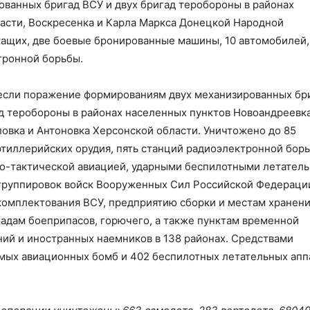
ованных бригад ВСУ и двух бригад теробороны в районах
асти, Воскресенка и Карла Маркса Донецкой Народной
жащих, две боевые бронированные машины, 10 автомобилей,
тронной борьбы.
сли поражение формированиям двух механизированных бри
ад теробороны в районах населенных пунктов Новоандреевка
овка и Антоновка Херсонской области. Уничтожено до 85
ртиллерийских орудия, пять станций радиоэлектронной борь
но-тактической авиацией, ударными беспилотными летател
 группировок войск Вооруженных Сил Российской Федераци
омплектования ВСУ, предприятию сборки и местам хранен
ладам боеприпасов, горючего, а также пунктам временной
ий и иностранных наемников в 138 районах. Средствами
мых авиационных бомб и 402 беспилотных летательных апп