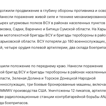
олжили продвижение в глубину обороны противника и осв
Нанесли поражение живой силе и технике механизированно
тырех штурмовых полков ВСУ в районах населенных пунктов
ковка, Садки, Варачино и Битица Сумской области. На Хар
м мотопехотной бригады ВСУ и бригады теробороны в райо
арьковской области. ВСУ потеряли до 180 военнослужащих,
, четыре орудия полевой артиллерии, два склада боеприпа
шили положение по переднему краю. Нанесли поражение
ой бригад ВСУ и бригады теробороны в районах населенны
бласти, Зеленая Долина и Торское Донецкой Народной
оеннослужащих, три боевые бронированные машины, включа
HMMWV производства США. Уничтожены 12 пикапов, артилл
 две радиолокационные станции контрбатарейной борьбы A
да боеприпасов.