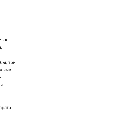
гад,
,
бы, три
ьными
и
ия
арата