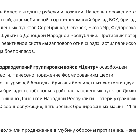
и более выгодные рубежи и позиции. Нанесли поражение 
отной, аэромобильной, горно-штурмовой бригад ВСУ, брига
ленных пунктов Серебрянка, Северск, Часов Яр, Федоровка
-Шультино Донецкой Народной Республики. Противник поте
 реактивной системы залпового огня «Град», артиллерийск
ада боеприпасов.
одразделений группировки войск «Центр»
освобожден
ласти. Нанесено поражение формированиям шести
о-штурмовой бригады, бригады беспилотных систем и двух
и бригады теробороны в районах населенных пунктов Дими
 Гришино Донецкой Народной Республики. Потери украинск
 военнослужащих, пять боевых бронированных машин, 11 п
должили продвижение в глубину обороны противника. Нан