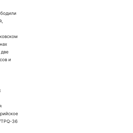
ободили
й,
ьковском
нах
 две
сов и
х
я
ерийское
N/TPQ-36