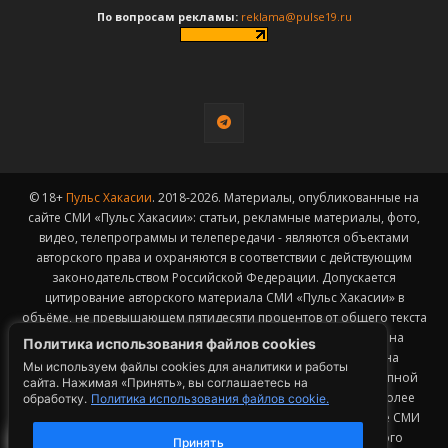
По вопросам рекламы:
reklama@pulse19.ru
© 18+
Пульс Хакасии
. 2018-2026. Материалы, опубликованные на
сайте СМИ «Пульс Хакасии»: статьи, рекламные материалы, фото,
видео, телепрограммы и телепередачи - являются объектами
авторского права и охраняются в соответствии с действующим
законодательством Российской Федерации. Допускается
цитирование авторского материала СМИ «Пульс Хакасии» в
объёме, не превышающем пятидесяти процентов от общего текста
публикации с обязательным размещением гиперссылки на
Политика использования файлов cookies
страницу заимствования материала. Гиперссылка должна
Мы используем файлы cookies для аналитики и работы
размещаться в тексте цитируемого материала и быть доступной
сайта. Нажимая «Принять», вы соглашаетесь на
для индексации поисковыми системами. Заимствование более
обработку.
Политика использования файлов cookie.
50% общего объема материала, опубликованного на сайте СМИ
«Пульс Хакасии», возможно исключительно с письменного
Принять