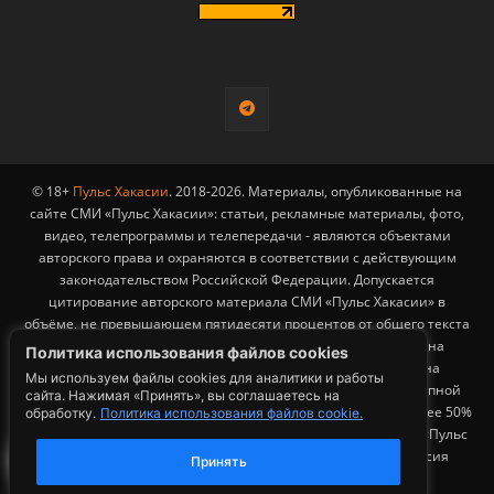
© 18+
Пульс Хакасии
. 2018-2026. Материалы, опубликованные на
сайте СМИ «Пульс Хакасии»: статьи, рекламные материалы, фото,
видео, телепрограммы и телепередачи - являются объектами
авторского права и охраняются в соответствии с действующим
законодательством Российской Федерации. Допускается
цитирование авторского материала СМИ «Пульс Хакасии» в
объёме, не превышающем пятидесяти процентов от общего текста
публикации с обязательным размещением гиперссылки на
Политика использования файлов cookies
страницу заимствования материала. Гиперссылка должна
Мы используем файлы cookies для аналитики и работы
размещаться в тексте цитируемого материала и быть доступной
сайта. Нажимая «Принять», вы соглашаетесь на
для индексации поисковыми системами. Заимствование более 50%
обработку.
Политика использования файлов cookie.
общего объема материала, опубликованного на сайте СМИ «Пульс
Хакасии», возможно исключительно с письменного согласия
Принять
Редакции.