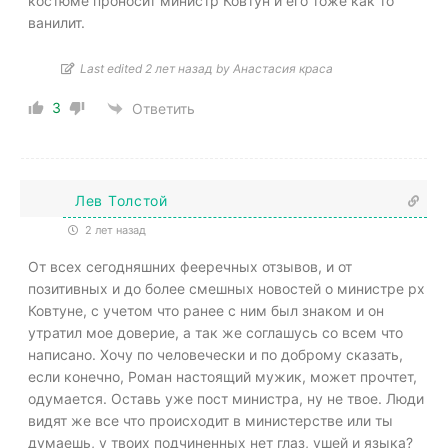
костюме проносит министр Ковтун и его тоже как то
ванилит.
Last edited 2 лет назад by Анастасия краса
3
Ответить
Лев Толстой
2 лет назад
От всех сегодняшних фееречных отзывов, и от
позитивных и до более смешных новостей о министре рх
Ковтуне, с учетом что ранее с ним был знаком и он
утратил мое доверие, а так же соглашусь со всем что
написано. Хочу по человечески и по доброму сказать,
если конечно, Роман настоящий мужик, может прочтет,
одумается. Оставь уже пост министра, ну не твое. Люди
видят же все что происходит в министерстве или ты
думаешь, у твоих подчиненных нет глаз, ушей и языка?