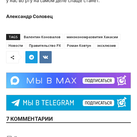
у нас во рту на самом деле слаще станет.
Александр Соловец
TAGS
Валентин Коновалов
минэкономразвития Хакасии
Новости
Правительство РХ
Роман Ковтун
эксклюзив
7 КОММЕНТАРИИ