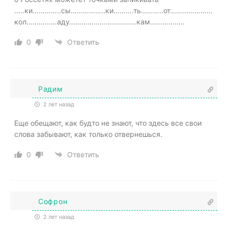
…..ки…………..сы……………..ки……….ть………..от…………………
кол……………аду……………………………кам……………..
0
Ответить
Радим
2 лет назад
Еще обещают, как будто не знают, что здесь все свои
слова забывают, как только отвернешься.
0
Ответить
Софрон
2 лет назад